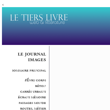
<
le journal
images
sommaire principal
#Évry corps
béton
carrés urbains
écrans mémoire
paysages monde
routes, métier