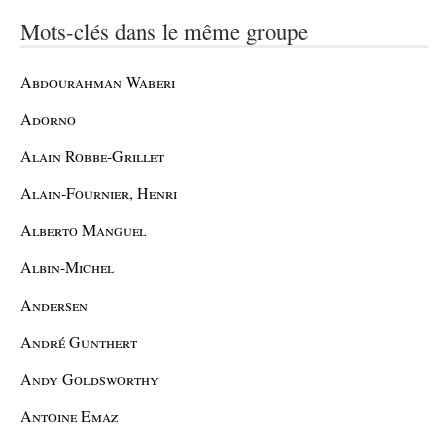
Mots-clés dans le même groupe
Abdourahman Waberi
Adorno
Alain Robbe-Grillet
Alain-Fournier, Henri
Alberto Manguel
Albin-Michel
Andersen
André Gunthert
Andy Goldsworthy
Antoine Emaz