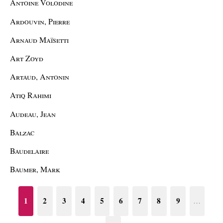
Antoine Volodine
Ardouvin, Pierre
Arnaud Maïsetti
Art Zoyd
Artaud, Antonin
Atiq Rahimi
Audeau, Jean
Balzac
Baudelaire
Baumer, Mark
1
2
3
4
5
6
7
8
9
…