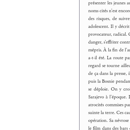
présenter les jeunes 
noms cités n’est encore
des risques, de suivr
adolescent. Il y décri
provocateur, radical.
danger, s’effriter con
mépris. À la fin de l’
a-t-il été. La route p
regard se tourne aill
de ça dans la presse, i
puis la Bosnie pendant
se déploie. On y cro
Sarajevo à l’époque. I
atrocités commises par
suinte la terre. Ces c
opération. Sa névrose
le film dans des bars 