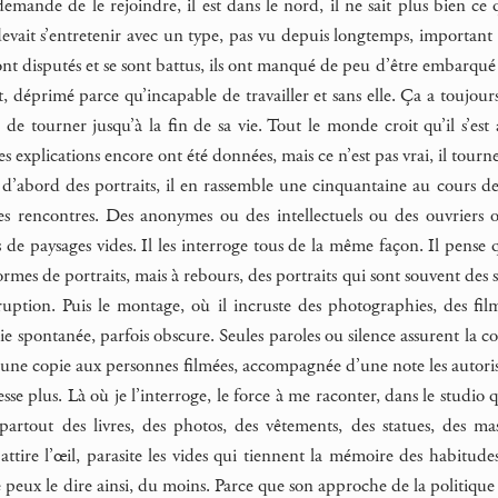
demande de le rejoindre, il est dans le nord, il ne sait plus bien ce qu’i
l devait s’entretenir avec un type, pas vu depuis longtemps, importan
nt disputés et se sont battus, ils ont manqué de peu d’être embarqué par
, déprimé parce qu’incapable de travailler et sans elle. Ça a toujours ét
 de tourner jusqu’à la fin de sa vie. Tout le monde croit qu’il s’est a
les explications encore ont été données, mais ce n’est pas vrai, il tour
d’abord des portraits, il en rassemble une cinquantaine au cours des
des rencontres. Des anonymes ou des intellectuels ou des ouvriers ou
de paysages vides. Il les interroge tous de la même façon. Il pense q
formes de portraits, mais à rebours, des portraits qui sont souvent des
ruption. Puis le montage, où il incruste des photographies, des fil
e spontanée, parfois obscure. Seules paroles ou silence assurent la con
t une copie aux personnes filmées, accompagnée d’une note les autoris
resse plus. Là où je l’interroge, le force à me raconter, dans le studio
 partout des livres, des photos, des vêtements, des statues, des ma
 attire l’œil, parasite les vides qui tiennent la mémoire des habitude
 je peux le dire ainsi, du moins. Parce que son approche de la politi