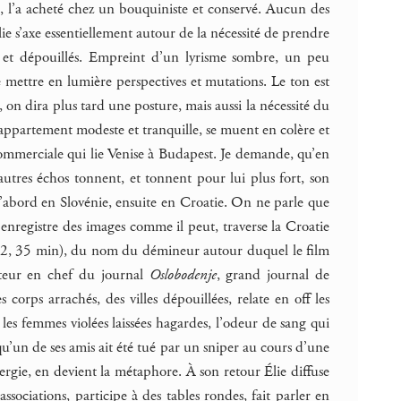
a, l’a acheté chez un bouquiniste et conservé. Aucun des
Élie s’axe essentiellement autour de la nécessité de prendre
uts et dépouillés. Empreint d’un lyrisme sombre, un peu
 de mettre en lumière perspectives et mutations. Le ton est
n dira plus tard une posture, mais aussi la nécessité du
n appartement modeste et tranquille, se muent en colère et
 commerciale qui lie Venise à Budapest. Je demande, qu’en
d’autres échos tonnent, et tonnent pour lui plus fort, son
d’abord en Slovénie, ensuite en Croatie. On ne parle que
 Il enregistre des images comme il peut, traverse la Croatie
, 35 min), du nom du démineur autour duquel le film
cteur en chef du journal
Oslobodenje
, grand journal de
 corps arrachés, des villes dépouillées, relate en off les
 les femmes violées laissées hagardes, l’odeur de sang qui
u’un de ses amis ait été tué par un sniper au cours d’une
rgie, en devient la métaphore. À son retour Élie diffuse
ssociations, participe à des tables rondes, fait parler en