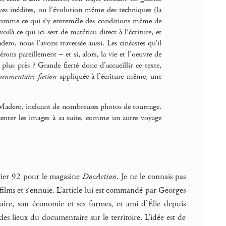
ives inédites, ou l’évolution même des techniques (la
 comme ce qui s’y entremêle des conditions même de
ilà ce qui ici sert de matériau direct à l’écriture, et
dero, nous l’avons traversée aussi. Les cinéastes qu’il
ns pareillement – et si, alors, la vie et l’oeuvre de
lus près ? Grande fierté donc d’accueillir ce texte,
ocumentaire-fiction
appliquée à l’écriture même, une
ie Madero, incluant de nombreuses photos de tournage.
ésenter les images à sa suite, comme un autre voyage
anvier 92 pour le magasine
DocAction
. Je ne le connais pas
 films et s’ennuie. L’article lui est commandé par Georges
ire, son économie et ses formes, et ami d’Élie depuis
es lieux du documentaire sur le territoire. L’idée est de