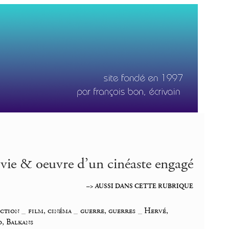
vie & oeuvre d’un cinéaste engagé
–> AUSSI DANS CETTE RUBRIQUE
iction
_
film, cinéma
_
guerre, guerres
_
Hervé,
o, Balkans