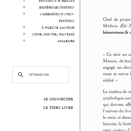
fictions & récits
expérimentation
narrations non-
Chef de projet
fiction
Michon.
Élie 
à pleine langue
leisurezone.fr
e
noir, conte, fantasy
ailleurs
« Ce récit est
Masson, de leurs
engagé, ses choi
tisser et suivre
réalité. »
Le cinéma de cré
symbolique autre
se connecter
qui doivent aff
le tiers livre
l’univers du liv
le texte ci-des
histoire, la lit
petit cinéma d’