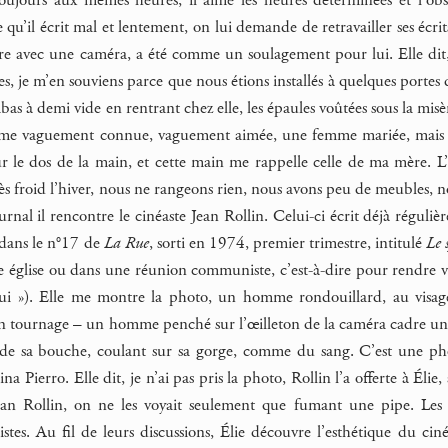
e qu’il écrit mal et lentement, on lui demande de retravailler ses écri
ire avec une caméra, a été comme un soulagement pour lui. Elle di
s, je m’en souviens parce que nous étions installés à quelques portes d
abas à demi vide en rentrant chez elle, les épaules voûtées sous la misèr
mme vaguement connue, vaguement aimée, une femme mariée, mais n
ur le dos de la main, et cette main me rappelle celle de ma mère. L’a
 très froid l’hiver, nous ne rangeons rien, nous avons peu de meubles, n
rnal il rencontre le cinéaste Jean Rollin. Celui-ci écrit déjà réguliè
, dans le n°17 de
La Rue
, sorti en 1974, premier trimestre, intitulé
Le 
église ou dans une réunion communiste, c’est-à-dire pour rendre v
hui »). Elle me montre la photo, un homme rondouillard, au visa
un tournage – un homme penché sur l’œilleton de la caméra cadre un
de sa bouche, coulant sur sa gorge, comme du sang. C’est une p
na Pierro. Elle dit, je n’ai pas pris la photo, Rollin l’a offerte à Élie, 
an Rollin, on ne les voyait seulement que fumant une pipe. Les 
listes. Au fil de leurs discussions, Élie découvre l’esthétique du ci