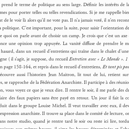
 prend le terme de politique au sens large. Définir les intérêts de 
imes pour porter telles ou telles revendications. Si je me rappelle bie
t de le voir là alors qu’il ne vote pas. Il n’a jamais voté, il n’en reconn
 politique. C’est important, pour la suite, pour saisir l’orientation d
 de quoi on parle avant de choisir un camp. Je crois que c’est un axe q
ce une opinion trop appuyée. La vanité diffuse de prendre le mond
 hasard, dans un recueil d’entretiens qui traîne dans le chalet d’une
e ( il s’agit, je suppose, du recueil
Entretien avec « Le Monde ». 1 
en page 158-164, et repris dans le recueil d’entretiens,
Et tant pis pou
couvre aussi l’historien Jean Maitron, lit tout de lui, retient sur
, se rapproche de la Fédération Anarchiste. Il participe à des réunions
, vous voyez ce que je veux dire. Il rentre le soir, il me parle des dr
 faire des faux papiers sans être payé en retour. Un jour il fait l
oduit dans le groupe Louise Michel. Il veut travailler avec eux, il d
d’expression anarchiste. Il trouve sa place dans le comité de lecture, on
ans notre studio, quand je rentre tard le soir ou reste ici lire, to
toujours aux mêmes heures, il aime les heures déterminées et l’obscur