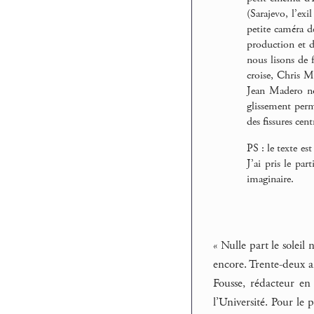
(Sarajevo, l’ex
petite caméra 
production et de
nous lisons de f
croise, Chris M
Jean Madero nou
glissement perm
des fissures cen
PS : le texte es
J’ai pris le pa
imaginaire.
« Nulle part le soleil
encore. Trente-deux an
Fousse, rédacteur e
l’Université. Pour le 