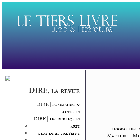
DIRE, la revue
DIRE | sommaires &
auteurs
DIRE | les rubriques
arts
_
biographies, 
grands entretiens
Matthieu
_
Ma