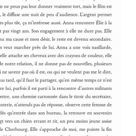
je ne peux pas leur donner vraiment tort, mais le film est
, le diffuse une nuit de peu d’audience. L’argent permet
es plus tôt, ça m’intéresse aussi. Anna rencontre Élie à la
nt pas vingt ans. Son engagement à elle ne dure pas. Elle
enu ma cause et mon désir, le reste est devenu secondaire.
n veut marcher près de lui. Anna a une voix nasillarde,
 elle attache ses cheveux avec des crayons de couleur, elle
but de notre relation, il ne donne pas de nouvelles, plusieurs
 ne savent pas où il est, ou qui ne veulent pas me le dire,
lus tard, qu’il faut le partager, qu’en même temps ce n’est
lui, parfois il est parti à la rencontre d’autres militants
lettre, une chemise cartonnée dans le tiroir du secrétaire,
isanterie, n’attends pas de réponse, observe cette femme de
 dès qu’entrée dans son bureau, la retrouve en souvenirs
oigt vers un chien errant et rit, un peu moins jeune assise
de Cherbourg. Elle s’approche de moi, me pointe la fin