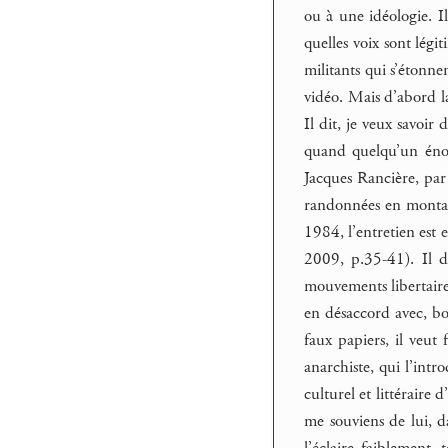
ou à une idéologie. Il
quelles voix sont légit
militants qui s’étonnen
vidéo. Mais d’abord la
Il dit, je veux savoir
quand quelqu’un énon
Jacques Rancière, par
randonnées en montagn
1984, l’entretien est 
2009, p.35-41). Il dé
mouvements libertaires
en désaccord avec, bon
faux papiers, il veut
anarchiste, qui l’intr
culturel et littéraire 
me souviens de lui, d
l’éclaire faiblement, 