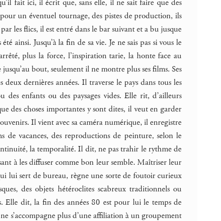
l fait ici, il écrit que, sans elle, il ne sait faire que des
t pour un éventuel tournage, des pistes de production, ils
 les flics, il est entré dans le bar suivant et a bu jusque
é ainsi. Jusqu’à la fin de sa vie. Je ne sais pas si vous le
rrêté, plus la force, l’inspiration tarie, la honte face au
ne jusqu’au bout, seulement il ne montre plus ses films. Ses
 deux dernières années. Il traverse le pays dans tous les
 des enfants ou des paysages vides. Elle rit, d’ailleurs
ue des choses importantes y sont dites, il veut en garder
 souvenirs. Il vient avec sa caméra numérique, il enregistre
ms de vacances, des reproductions de peinture, selon le
tinuité, la temporalité. Il dit, ne pas trahir le rythme de
ant à les diffuser comme bon leur semble. Maîtriser leur
 qui lui sert de bureau, règne une sorte de foutoir curieux
sques, des objets hétéroclites scabreux traditionnels ou
s. Elle dit, la fin des années 80 est pour lui le temps de
que ne s’accompagne plus d’une affiliation à un groupement