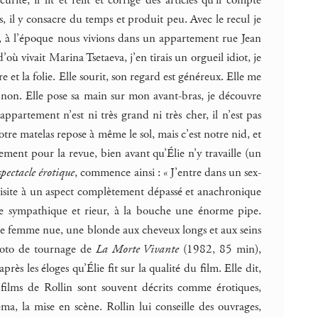
ts, il y consacre du temps et produit peu. Avec le recul je
t, à l’époque nous vivions dans un appartement rue Jean
’où vivait Marina Tsetaeva, j’en tirais un orgueil idiot, je
e et la folie. Elle sourit, son regard est généreux. Elle me
on. Elle pose sa main sur mon avant-bras, je découvre
ppartement n’est ni très grand ni très cher, il n’est pas
otre matelas repose à même le sol, mais c’est notre nid, et
rement pour la revue, bien avant qu’Élie n’y travaille (un
spectacle érotique
, commence ainsi : « J’entre dans un sex-
isite à un aspect complètement dépassé et anachronique
ge sympathique et rieur, à la bouche une énorme pipe.
e femme nue, une blonde aux cheveux longs et aux seins
hoto de tournage de
La Morte Vivante
(1982, 85 min),
après les éloges qu’Élie fit sur la qualité du film. Elle dit,
films de Rollin sont souvent décrits comme érotiques,
néma, la mise en scène. Rollin lui conseille des ouvrages,