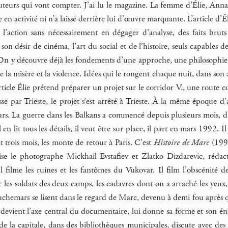
auteurs qui vont compter. J’ai lu le magazine. La femme d’Élie, Ann
 en activité ni n’a laissé derrière lui d’œuvre marquante. L’article d’
e l’action sans nécessairement en dégager d’analyse, des faits br
t son désir de cinéma, l’art du social et de l’histoire, seuls capables
 On y découvre déjà les fondements d’une approche, une philosophie, o
tre la misère et la violence. Idées qui le rongent chaque nuit, dans so
article Élie prétend préparer un projet sur le corridor V., une route
asse par Trieste, le projet s’est arrêté à Trieste. À la même époque 
eurs. La guerre dans les Balkans a commencé depuis plusieurs mois, 
l en lit tous les détails, il veut être sur place, il part en mars 1992.
 trois mois, les monte de retour à Paris. C’est
Histoire de Marc
(1992
ise le photographe Mickhail Evstafiev et Zlatko Dizdarevic, réda
l filme les ruines et les fantômes du Vukovar. Il film l’obscénité des
 les soldats des deux camps, les cadavres dont on a arraché les yeux,
auchemars se lisent dans le regard de Marc, devenu à demi fou après q
 devient l’axe central du documentaire, lui donne sa forme et son éne
de la capitale, dans des bibliothèques municipales, discute avec des a