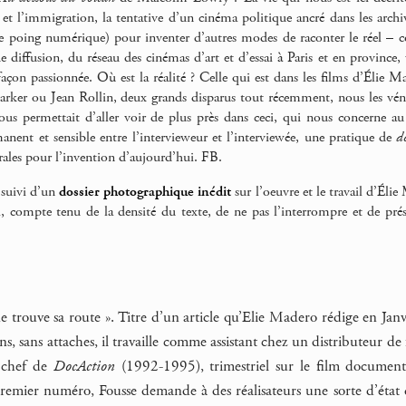
il et l’immigration, la tentative d’un cinéma politique ancré dans les arch
de poing numérique) pour inventer d’autres modes de raconter le réel –
 diffusion, du réseau des cinémas d’art et d’essai à Paris et en province, vo
açon passionnée. Où est la réalité ? Celle qui est dans les films d’Élie Ma
arker ou Jean Rollin, deux grands disparus tout récemment, nous les vénéro
s permettait d’aller voir de plus près dans ceci, qui nous concerne au p
anent et sensible entre l’intervieweur et l’interviewée, une pratique de
d
trales pour l’invention d’aujourd’hui. FB.
t suivi d’un
dossier photographique inédit
sur l’oeuvre et le travail d’Él
rti, compte tenu de la densité du texte, de ne pas l’interrompre et de pr
 ne trouve sa route ». Titre d’un article qu’Elie Madero rédige en J
s, sans attaches, il travaille comme assistant chez un distributeur de
n chef de
DocAction
(1992-1995), trimestriel sur le film documenta
premier numéro, Fousse demande à des réalisateurs une sorte d’état d