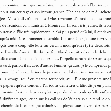
tiques pointent un voyeurisme latent, une complaisance à l’horreur, et 
 pour son courage et son intransigeance. Une chaîne de télé l’achète
jets. Mais je dis, n’allons pas si vite, revenons d’abord quelques anné
s de réunions communistes à Montreuil. Ils sont très jeunes, ils n’o
oureuse d’Élie très rapidement, je n’ai plus pensé qu’à lui, il est dev
après-midi à se promener ensemble. Il a une énergie, une fièvre, o
çois tout à coup, elle bute sur certains mots qu’elle répète deux fois,
lle se lève elle s’assoit. Elle dit, parfois Élie disparaît, cela dès le dé
quiète énormément et je ne dors plus, j’appelle certains de ses amis qui
s tard, parfois il est avec d’autres femmes, ça aussi je le comprends p
puisqu’il a besoin de moi, le prouve quand il rentre et me serre contre 
is il a voyagé, roulé ou marché tout droit, seul. Elle me présente une 
e papiers qu’elle contient. Pas toutes des lettres d’Élie, dis-je en pla
éduisante, fourrée dans son gilet piqué de tabac roulé qu’elle enfile
 à différents âges, jeune sur les collines de Valparaiso elle tend le d
 chemin de la campagne chinoise, ou ployée sous le vent des rues 