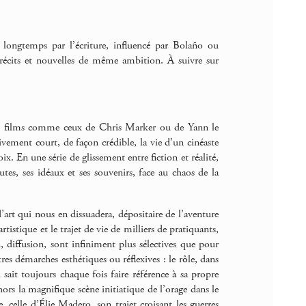
longtemps par l’écriture, influencé par Bolaño ou
récits et nouvelles de même ambition. À suivre sur
 des films comme ceux de Chris Marker ou de Yann le
ivement court, de façon crédible, la vie d’un cinéaste
x. En une série de glissement entre fiction et réalité,
outes, ses idéaux et ses souvenirs, face au chaos de la
d’art qui nous en dissuadera, dépositaire de l’aventure
istique et le trajet de vie de milliers de pratiquants,
, diffusion, sont infiniment plus sélectives que pour
tres démarches esthétiques ou réflexives : le rôle, dans
sait toujours chaque fois faire référence à sa propre
 hors la magnifique scène initiatique de l’orage dans le
celle d’Élie Madero, son trajet croisant les guerres