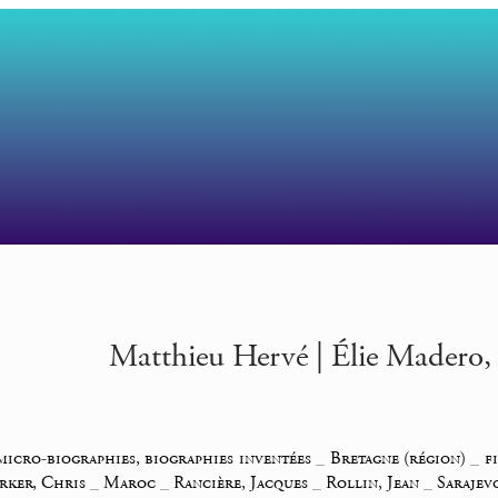
Matthieu Hervé | Élie Madero, 
micro-biographies, biographies inventées
_
Bretagne (région)
_
f
rker, Chris
_
Maroc
_
Rancière, Jacques
_
Rollin, Jean
_
Sarajev