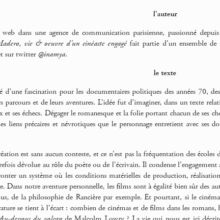
l’auteur
 web dans une agence de communication parisienne, passionné depuis 
Madero, vie & oeuvre d’un cinéaste engagé
fait partie d’un ensemble de 
t sur twitter
@inamya
.
le texte
 né d’une fascination pour les documentaires politiques des années 70,
 parcours et de leurs aventures. L’idée fut d’imaginer, dans un texte relat
x et ses échecs. Dégager le romanesque et la folie portant chacun de ses choi
 les liens précaires et névrotiques que le personnage entretient avec ses d
ation est sans aucun conteste, et ce n’est pas la fréquentation des écoles 
fois dévolue au rôle du poète ou de l’écrivain. Il condense l’engagement art
ronter un système où les conditions matérielles de production, réalisation
re. Dans notre aventure personnelle, les films sont à égalité bien sûr des au
sous, de la philosophie de Rancière par exemple. Et pourtant, si le cinéma 
térature se tient à l’écart : combien de cinémas et de films dans les romans,
Au-dessous du volcan
de Malcolm Lowry ? La vie qui nous est ici décrite, 