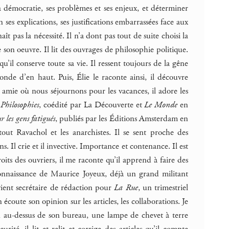
la démocratie, ses problèmes et ses enjeux, et déterminer
n ses explications, ses justifications embarrassées face aux
aît pas la nécessité. Il n’a dont pas tout de suite choisi la
e son oeuvre. Il lit des ouvrages de philosophie politique.
u’il conserve toute sa vie. Il ressent toujours de la gêne
e d’en haut. Puis, Élie le raconte ainsi, il découvre
 amie où nous séjournons pour les vacances, il adore les
Philosophies
, coédité par La Découverte et
Le Monde
en
r les gens fatigués
, publiés par les Éditions Amsterdam en
tout Ravachol et les anarchistes. Il se sent proche des
. Il crie et il invective. Importance et contenance. Il est
oits des ouvriers, il me raconte qu’il apprend à faire des
a connaissance de Maurice Joyeux, déjà un grand militant
evient secrétaire de rédaction pour
La Rue
, un trimestriel
 écoute son opinion sur les articles, les collaborations. Je
rdu au-dessus de son bureau, une lampe de chevet à terre
ité, il lit et relit et corrige des articles qu’il compte