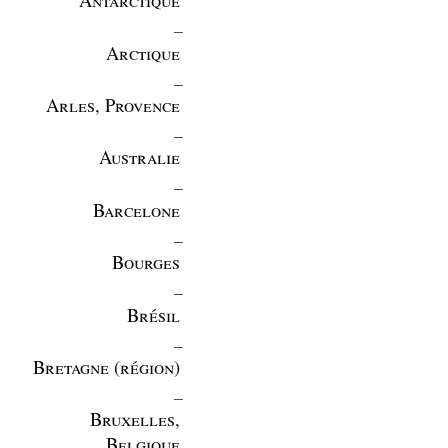
_
Arctique
_
Arles, Provence
_
Australie
_
Barcelone
_
Bourges
_
Brésil
_
Bretagne (région)
_
Bruxelles,
Belgique