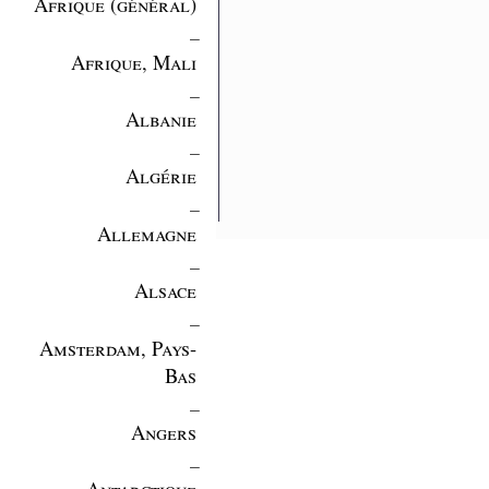
Afrique (général)
_
Afrique, Mali
_
Albanie
_
Algérie
_
Allemagne
_
Alsace
_
Amsterdam, Pays-
Bas
_
Angers
_
Antarctique