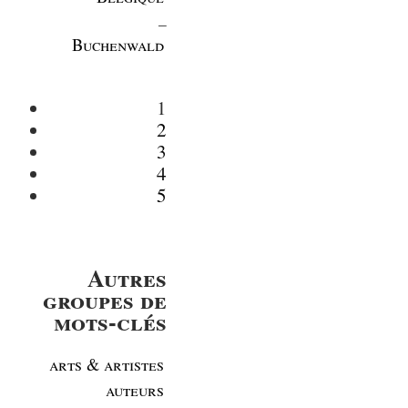
_
Buchenwald
1
2
3
4
5
Autres
groupes de
mots-clés
arts & artistes
auteurs