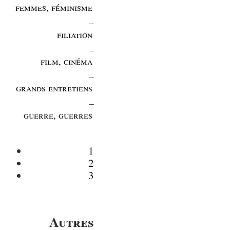
femmes, féminisme
_
filiation
_
film, cinéma
_
grands entretiens
_
guerre, guerres
1
2
3
Autres