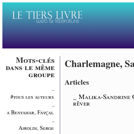
Mots-clés
Charlemagne, S
dans le même
groupe
Articles
_
_ Malika-Sandrine C
#tous les auteurs
rêver
_
a Bentahar, Fayçal
_
Airoldi, Serge