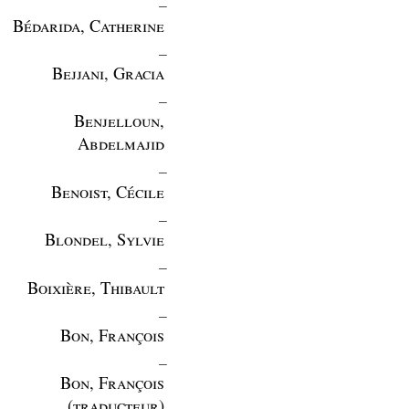
Bédarida, Catherine
_
Bejjani, Gracia
_
Benjelloun,
Abdelmajid
_
Benoist, Cécile
_
Blondel, Sylvie
_
Boixière, Thibault
_
Bon, François
_
Bon, François
(traducteur)