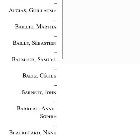
_
Augias, Guillaume
_
Baillie, Martha
_
Bailly, Sébastien
_
Balmeur, Samuel
_
Baltz, Cécile
_
Barnett, John
_
Barreau, Anne-
Sophie
_
Beauregard, Nane
_