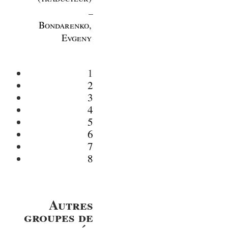
_
Bondarenko,
Evgeny
1
2
3
4
5
6
7
8
Autres
groupes de