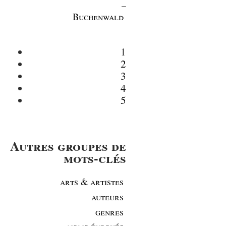
_
Buchenwald
1
2
3
4
5
Autres groupes de
mots-clés
arts & artistes
auteurs
genres