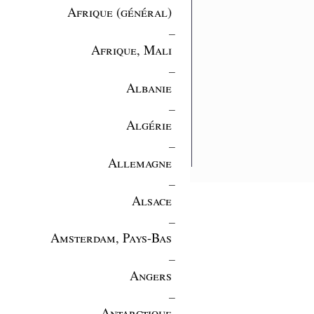
Afrique (général)
_
Afrique, Mali
_
Albanie
_
Algérie
_
Allemagne
_
Alsace
_
Amsterdam, Pays-Bas
_
Angers
_
Antarctique