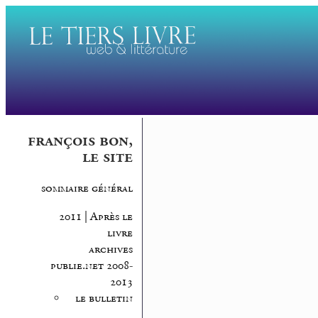
françois bon,
le site
sommaire général
2011 | Après le
livre
archives
publie.net 2008-
2013
le bulletin