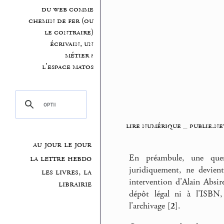
du web comme
chemin de fer (ou
le contraire)
écrivain, un
métier ?
l’espace matos
lire numérique
_
publie.ne
au jour le jour
En préambule, une ques
la lettre hebdo
juridiquement, ne devient
les livres, la
intervention d’Alain Abs
librairie
dépôt légal ni à l’ISBN
l’archivage
[
2
]
.