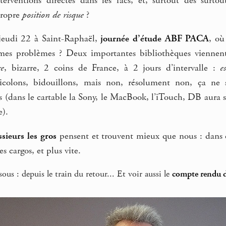
interventions directes dans les facs, et, surtout des surt
propre
position de risque
?
eudi 22 à Saint-Raphaël,
journée d’étude ABF PACA
, où
mes problèmes ? Deux importantes bibliothèques viennen
re
, bizarre, 2 coins de France, à 2 jours d’intervalle :
e
icolons, bidouillons, mais non, résolument non, ça ne s
ais (dans le cartable la Sony, le MacBook, l’iTouch, DB aur
e).
sieurs les gros
pensent et trouvent mieux que nous : dans c
s cargos, et plus vite.
ous : depuis le train du retour... Et voir aussi le
compte rendu d