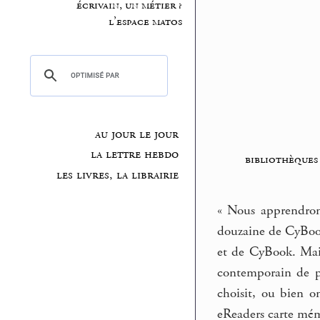
écrivain, un métier ?
l’espace matos
au jour le jour
la lettre hebdo
bibliothèques
les livres, la librairie
« Nous apprendron
douzaine de CyBook
et de CyBook. Mais
contemporain de p
choisit, ou bien o
eReaders carte mém