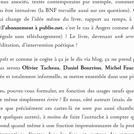
enus associés, textes contemporains par exemple, comment
s être intrusives (la BNF travaille aussi sur ces questions
qui change de l’idée même du livre, rapport au temps, à 
(
l’abonnement à publie.net
, c’est le cas à Angers comme d
égrale sans téléchargement) ? Le livre, devenant
web serv
ditation, d’intervention poétique ?
prêt et comme je cogite à ça je le dis via blog, ça ne prend 
ous serons
Olivier Tacheau
,
Daniel Bourrion
,
Michel Fauc
e et totalement informelle, se mettre ensemble dans une piè
res, pouvez-vous formuler, en fonction des usages neufs que
oire même simplement
écrire
? Et nous, côté auteurs (mais, de
ce que précisément ces cartes-là ne sont pas aussi chambou
t quelques autres), à moins de faire l’autruche à compter q
espond quand même à une fraction impressionnante de la prof