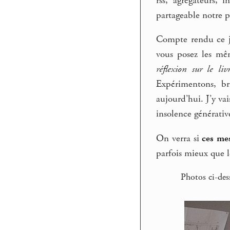
rss, agrégateurs, 
partageable notre 
Compte rendu ce j
vous posez les mê
réflexion sur le liv
Expérimentons, br
aujourd’hui. J’y v
insolence générativ
On verra si
ces mes
parfois mieux que le
Photos ci-dess