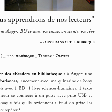
us apprendrons de nos lecteurs"
us Angers BU ce jour, on cause, on scrute, on rêve
–> AUSSI DANS CETTE RUBRIQUE
l)
_
lire numérique
_
Tacheau, Olivier
er des eReaders en bibliothèque
: à Angers une
fordance
), lancement avec une quinzaine de Sony
is avec 1 BD, 1 livre sciences-humaines, 1 texte
nteur se connecte à un poste avec prise USB et
que fois qu’ils reviennent ? Et si on prête les
y repérer ?