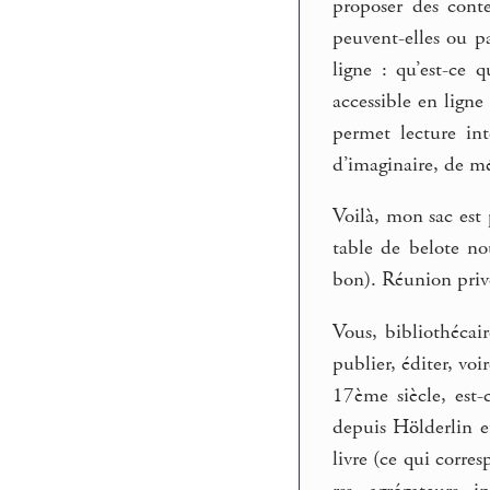
proposer des cont
peuvent-elles ou pa
ligne : qu’est-ce 
accessible en ligne 
permet lecture int
d’imaginaire, de mé
Voilà, mon sac est 
table de belote n
bon). Réunion privé
Vous, bibliothécai
publier, éditer, v
17ème siècle, est-
depuis Hölderlin e
livre (ce qui corr