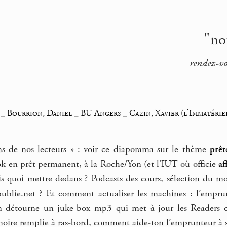
"no
rendez-vo
_
Bourrion, Daniel
_
BU Angers
_
Cazin, Xavier (l’Immatérie
s de nos lecteurs » : voir ce diaporama sur le thème
prêt
 en prêt permanent, à la Roche/Yon (et l’IUT où officie
af
 quoi mettre dedans ? Podcasts des cours, sélection du mo
ublie.net ? Et comment actualiser les machines : l’empru
n détourne un juke-box mp3 qui met à jour les Readers cha
oire remplie à ras-bord, comment aide-ton l’emprunteur à s’