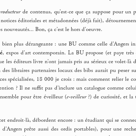
producteur
de contenus, qu’est-ce que ça suppose pour un p
notices éditoriales et métadonnées (déjà fait), détournemen
es nouveautés... Bon, ça c’est le hors d’oeuvre.
n bien plus dérangeante : une BU comme celle d’Angers innov
ié
, expos d’art contemporain. La BU propose (et paye très c
e les éditeurs livre n’ont jamais pris au sérieux ce volet-là
n des libraires partenaires locaux des bibs aurait pu peser s
ces spécialisées, 18 000 je crois : mais comment relier le co
tion ? Il ne suffit pas d’inclure un catalogue comme celui 
ensemble pour être éveilleur (
e-veilleur
?) de curiosité, et l
 cet endroit-là, débordent encore : un étudiant qui se conn
U d’Angers prête aussi des ordis portables), pour une reche