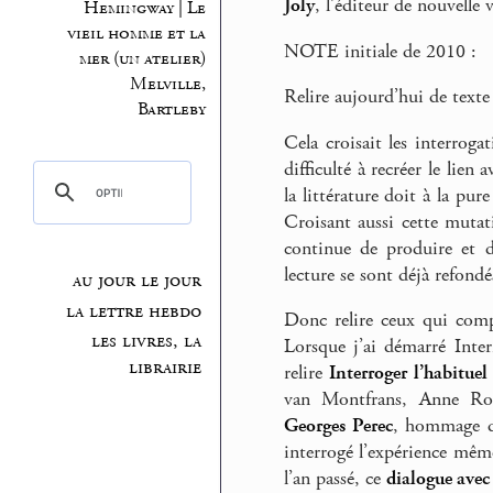
Joly
, l’éditeur de nouvelle
Hemingway | Le
vieil homme et la
NOTE initiale de 2010 :
mer (un atelier)
Melville,
Relire aujourd’hui de texte
Bartleby
Cela croisait les interrog
difficulté à recréer le lie
la littérature doit à la pur
Croisant aussi cette muta
continue de produire et di
lecture se sont déjà refond
au jour le jour
la lettre hebdo
Donc relire ceux qui compt
les livres, la
Lorsque j’ai démarré Inter
librairie
relire
Interroger l’habituel
van Montfrans, Anne Ro
Georges Perec
, hommage d
interrogé l’expérience même
l’an passé, ce
dialogue avec