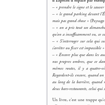
d’Espèces d’espace par exempl
–
« prendre le signe et le sauve
–
« le grand parking devant l’Év
mais pas grand chose »
(Paysage 
–
« on a pris tout un dimanche m
qu’on a insuffisamment vu, ce su
–
« S’interroger sur cela qui s
s’arrêter ou fixer est impossible »
–
« Encore plus que dans les autr
nos propres ombres, que ce dans 
mêmes routes, il y a quatre-vin
Regardent-ils encore, quand on p
au long de la barrière, quand n
deux bars-restaurants, celui qui su
Un livre, c’est une trappe qu’