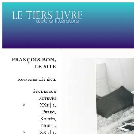
françois bon,
le site
sommaire général
études sur
auteurs
XXe | 2,
Perec,
Koltès,
Noël...
XXe | 1,