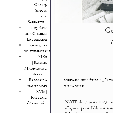
Gracq,
Simon,
Duras,
Sarraute...
enquêtes
Ge
sur Charles
Baudelaire
"N
quelques
contemporains
XIXe
| Balzac,
Maupassant,
Nerval...
écrivain, un métier ?
_
Lus
Rabelais à
sur la ville
haute voix
XVIe |
Rabelais,
NOTE du 7 mars 2023 : en 
d’Aubigné...
d’espaces
pour l’éditeur nant