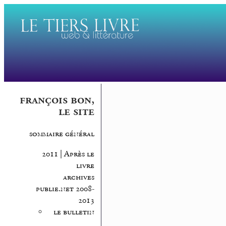
françois bon,
le site
sommaire général
2011 | Après le
livre
archives
publie.net 2008-
2013
le bulletin