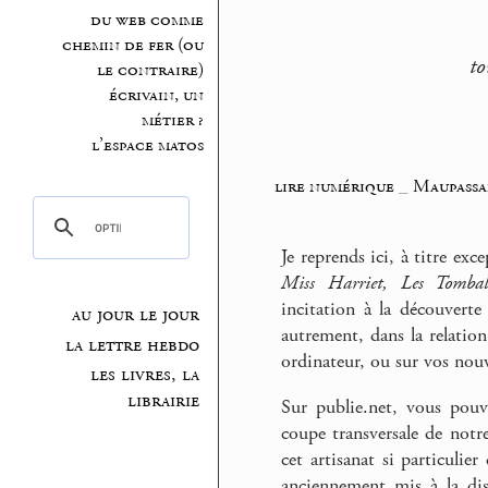
du web comme
chemin de fer (ou
to
le contraire)
écrivain, un
métier ?
l’espace matos
lire numérique
_
Maupassa
Je reprends ici, à titre e
Miss Harriet, Les Tombal
incitation à la découverte
au jour le jour
autrement, dans la relatio
la lettre hebdo
ordinateur, ou sur vos nouv
les livres, la
librairie
Sur publie.net, vous pouv
coupe transversale de notr
cet artisanat si particulie
anciennement mis à la dis