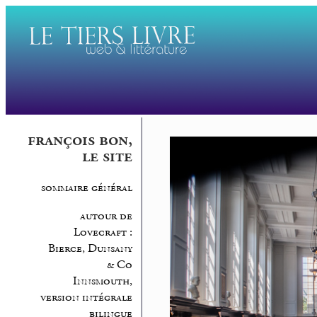
françois bon,
le site
sommaire général
autour de
Lovecraft :
Bierce, Dunsany
& Co
Innsmouth,
version intégrale
bilingue