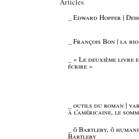
Articles
_
Edward Hopper | Deho
_
François Bon | la bio,
_
« Le deuxième livre e
écrire »
_
outils du roman | var
à l’américaine, le som
_
ô Bartleby, ô humani
Bartleby