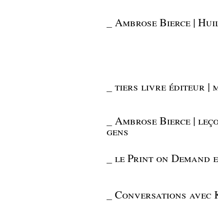
_
Ambrose Bierce | Hui
_
tiers livre éditeur |
_
Ambrose Bierce | leço
gens
_
le Print on Demand e
_
Conversations avec K