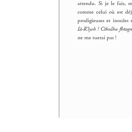
attendu. Si je le fais
comme celui où est déj
prodigieuses et inouïes 
Iä-R’lyeh ! Cthulhu fhtagn 
ne me tuerai pas !