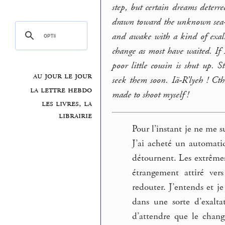
step, but certain dreams deterre
drawn toward the unknown sea-de
and awake with a kind of exalta
change as most have waited. If
poor little cousin is shut up.
au jour le jour
seek them soon. Iä-R’lyeh ! Cth
la lettre hebdo
made to shoot myself !
les livres, la
librairie
Pour l’instant je ne me
J’ai acheté un automati
détournent. Les extrêmes 
étrangement attiré ver
redouter. J’entends et j
dans une sorte d’exalta
d’attendre que le chan