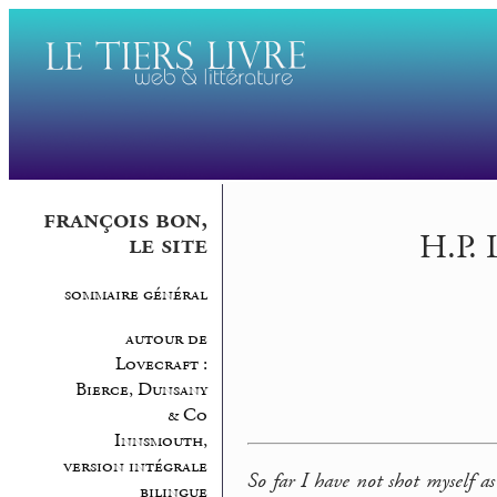
françois bon,
H.P. 
le site
sommaire général
autour de
Lovecraft :
Bierce, Dunsany
& Co
Innsmouth,
version intégrale
So far I have not shot myself 
bilingue