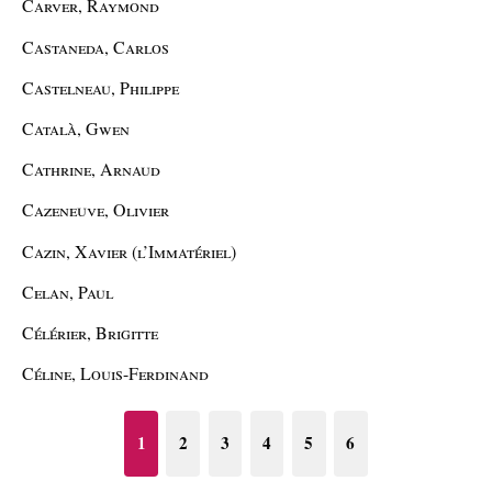
Carver, Raymond
Castaneda, Carlos
Castelneau, Philippe
Català, Gwen
Cathrine, Arnaud
Cazeneuve, Olivier
Cazin, Xavier (l’Immatériel)
Celan, Paul
Célérier, Brigitte
Céline, Louis-Ferdinand
1
2
3
4
5
6