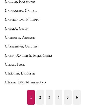
Carver, Raymond
Castaneda, Carlos
Castelneau, Philippe
Català, Gwen
Cathrine, Arnaud
Cazeneuve, Olivier
Cazin, Xavier (l’Immatériel)
Celan, Paul
Célérier, Brigitte
Céline, Louis-Ferdinand
1
2
3
4
5
6