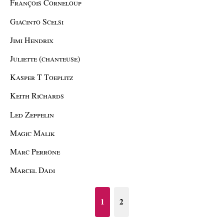
François Corneloup
Giacinto Scelsi
Jimi Hendrix
Juliette (chanteuse)
Kasper T Toeplitz
Keith Richards
Led Zeppelin
Magic Malik
Marc Perrone
Marcel Dadi
1
2