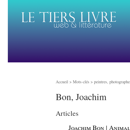
Accueil
> Mots-clés > peintres, photographes
Bon, Joachim
Articles
_
Joachim Bon | Animal