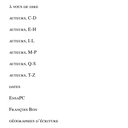
à vous de dire
auteurs, C-D
auteurs, E-H
auteurs, I-L
auteurs, M-P
auteurs, Q-S
auteurs, T-Z
dates
EnsaPC
François Bon
géographies d’écriture