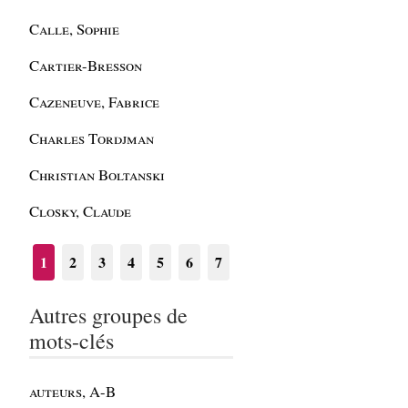
Calle, Sophie
Cartier-Bresson
Cazeneuve, Fabrice
Charles Tordjman
Christian Boltanski
Closky, Claude
1
2
3
4
5
6
7
Autres groupes de
mots-clés
auteurs, A-B