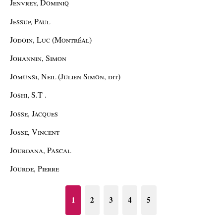
Jenvrey, Dominiq
Jessup, Paul
Jodoin, Luc (Montréal)
Johannin, Simon
Jomunsi, Neil (Julien Simon, dit)
Joshi, S.T .
Josse, Jacques
Josse, Vincent
Jourdana, Pascal
Jourde, Pierre
1
2
3
4
5