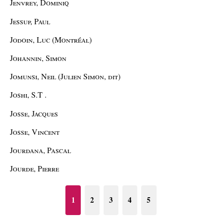
Jenvrey, Dominiq
Jessup, Paul
Jodoin, Luc (Montréal)
Johannin, Simon
Jomunsi, Neil (Julien Simon, dit)
Joshi, S.T .
Josse, Jacques
Josse, Vincent
Jourdana, Pascal
Jourde, Pierre
1
2
3
4
5