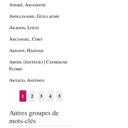
André, Amandine
Apollinaire, Guillaume
Aragon, Louis
Arcangel, Cory
Arendt, Hannah
Argol (éditeur) | Catherine
Flohic
Artaud, Antonin
1
2
3
4
5
Autres groupes de
mots-clés