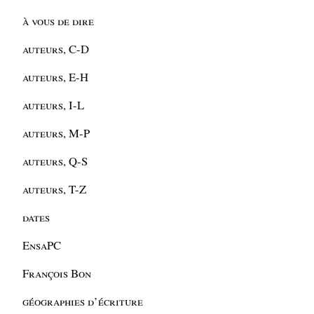
à vous de dire
auteurs, C-D
auteurs, E-H
auteurs, I-L
auteurs, M-P
auteurs, Q-S
auteurs, T-Z
dates
EnsaPC
François Bon
géographies d’écriture