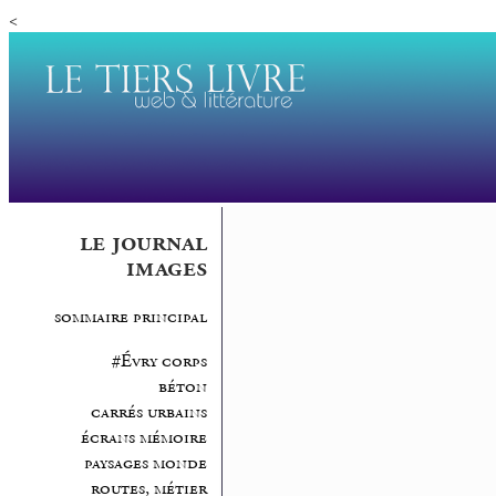
<
le journal
images
sommaire principal
#Évry corps
béton
carrés urbains
écrans mémoire
paysages monde
routes, métier