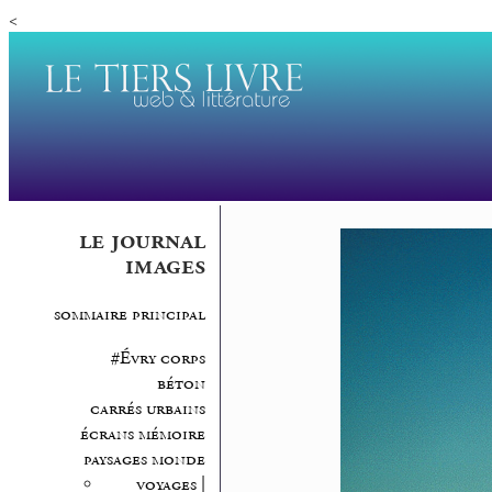
<
le journal
images
sommaire principal
#Évry corps
béton
carrés urbains
écrans mémoire
paysages monde
voyages |