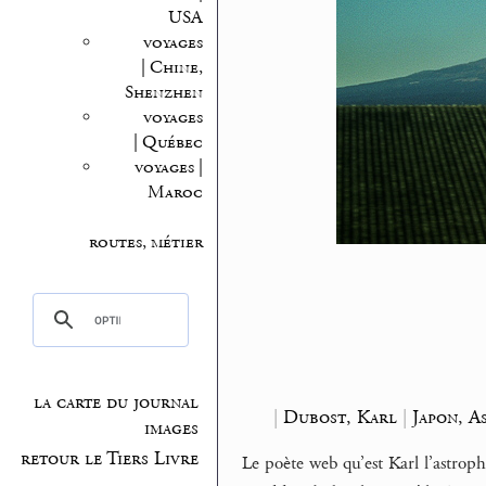
USA
voyages
| Chine,
Shenzhen
voyages
| Québec
voyages |
Maroc
routes, métier
la carte du journal
|
Dubost, Karl
|
Japon, As
images
retour le Tiers Livre
Le poète web qu’est Karl l’astrop