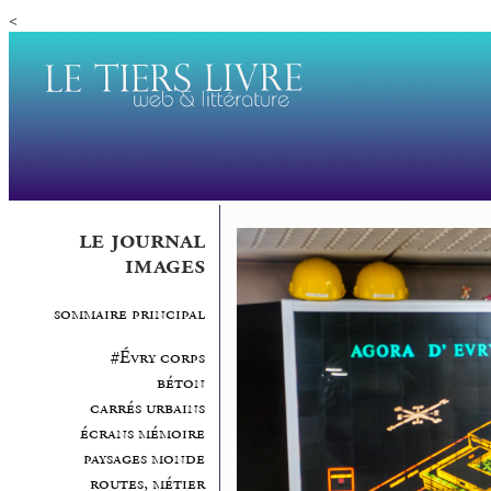
<
le journal
images
sommaire principal
#Évry corps
béton
carrés urbains
écrans mémoire
paysages monde
routes, métier