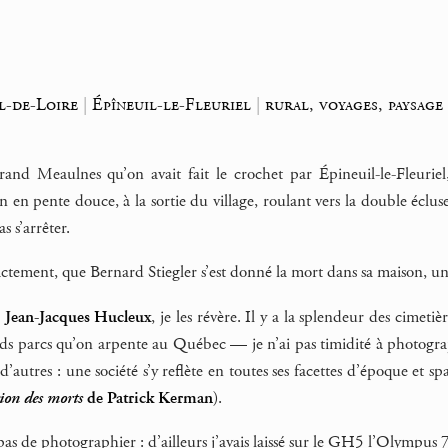
l-de-Loire
|
Épîneuil-le-Fleuriel
|
rural, voyages, paysage
rand Meaulnes qu’on avait fait le crochet par Épineuil-le-Fleuriel
in en pente douce, à la sortie du village, roulant vers la double écl
s s’arrêter.
actement, que Bernard Stiegler s’est donné la mort dans sa maison, un 
e Jean-Jacques Hucleux
, je les révère. Il y a la splendeur des cimeti
ds parcs qu’on arpente au Québec — je n’ai pas timidité à photograph
 d’autres : une société s’y reflète en toutes ses facettes d’époque et s
ion des morts
de Patrick Kerman
).
it pas de photographier : d’ailleurs j’avais laissé sur le GH5 l’Olympu