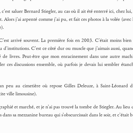
 c’est saluer Bernard Stiegler, au cas où il ait été enterré ici, chez lui,
tit. Alors j’ai arpenté comme j’ai pu, et fait ces photos à la volée (av
).
 C’est arrivé souvent. La première fois en 2003. C’était moins bien
d’institutions. C’est ce côté dur ou muscle que j’aimais aussi, quand
de livres. Peut-être que mon enracinement dans une autre machin
veler ces discussions ensemble, où parfois je devais lui sembler étan
t un peu au cimetière où repose Gilles Deleuze, à Saint-Léonard du
te ville limousine).
raphié et marché, et je n’ai pas trouvé la tombe de Stiegler. Au lieu d
 dans sa mezzanine bureau qui s’obscurcissait dans le soir, et c’était bie