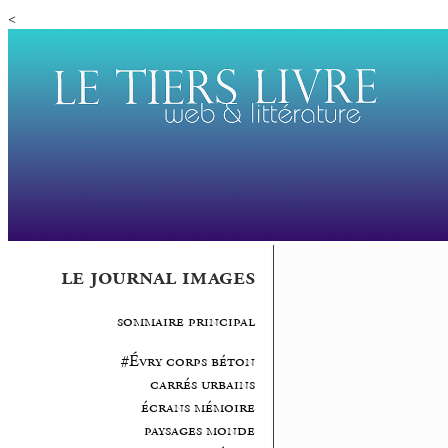
<
le journal images
sommaire principal
#Évry corps béton
carrés urbains
écrans mémoire
paysages monde