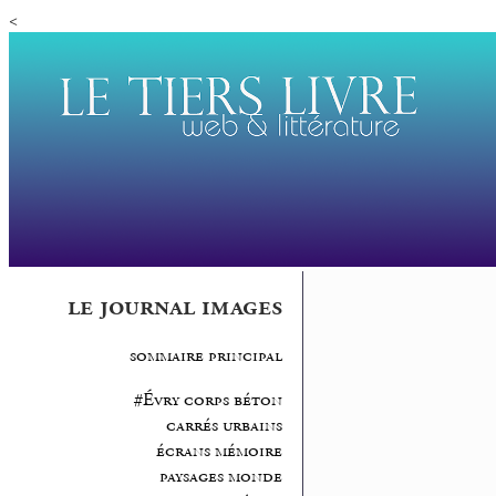
<
le journal images
sommaire principal
#Évry corps béton
carrés urbains
écrans mémoire
paysages monde