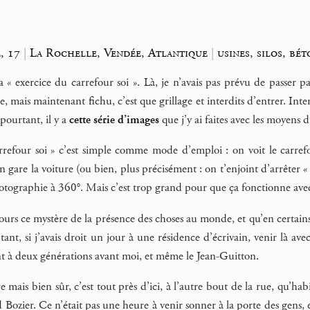
, 17
|
La Rochelle, Vendée, Atlantique
|
usines, silos, bé
a « exercice du carrefour soi ». Là, je n’avais pas prévu de passer p
le, mais maintenant fichu, c’est que grillage et interdits d’entrer. In
pourtant, il y a
cette série d’images
que j’y ai faites avec les moyens
arrefour soi » c’est simple comme mode d’emploi : on voit le carrefo
 on gare la voiture (ou bien, plus précisément : on t’enjoint d’arrêter 
otographie à 360°. Mais c’est trop grand pour que ça fonctionne ave
jours ce mystère de la présence des choses au monde, et qu’en certains
 tant, si j’avais droit un jour à une résidence d’écrivain, venir là av
t à deux générations avant moi, et même le Jean-Guitton.
e mais bien sûr, c’est tout près d’ici, à l’autre bout de la rue, qu’ha
Bozier. Ce n’était pas une heure à venir sonner à la porte des gens, 