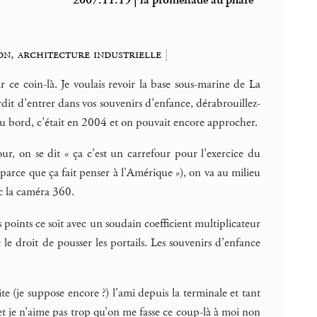
2007.11.19 | la promenade au phare
ton, architecture industrielle
|
ar ce coin-là. Je voulais revoir la base sous-marine de La
terdit d’entrer dans vos souvenirs d’enfance, dérabrouillez-
 du bord, c’était en 2004 et on pouvait encore approcher.
ur, on se dit « ça c’est un carrefour pour l’exercice du
« parce que ça fait penser à l’Amérique »), on va au milieu
c la caméra 360.
 points ce soit avec un soudain coefficient multiplicateur
ec le droit de pousser les portails. Les souvenirs d’enfance
bite (je suppose encore ?) l’ami depuis la terminale et tant
et je n’aime pas trop qu’on me fasse ce coup-là à moi non