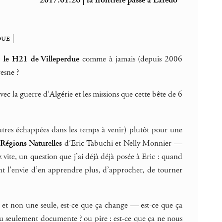
2017.01.26 | la frontière passe à Laredo
due
|
 :
le H21 de Villeperdue
comme à jamais (depuis 2006
resne ?
vec la guerre d’Algérie et les missions que cette bête de 6
utres échappées dans les temps à venir) plutôt pour une
 Régions Naturelles
d’Eric Tabuchi et Nelly Monnier —
 vite, un question que j’ai déjà déjà posée à Eric : quand
vent l’envie d’en apprendre plus, d’approcher, de tourner
s et non une seule, est-ce que ça change — est-ce que ça
ou seulement documente ? ou pire : est-ce que ça ne nous