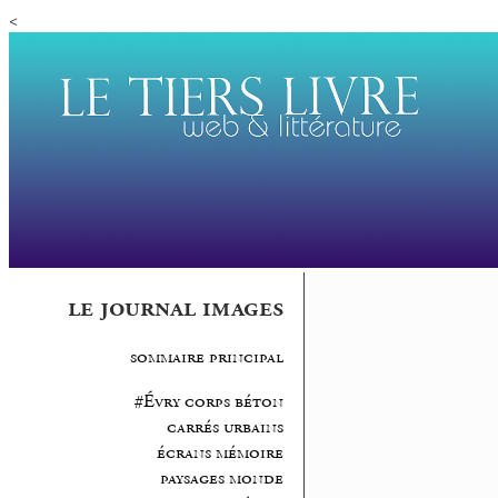
<
le journal images
sommaire principal
#Évry corps béton
carrés urbains
écrans mémoire
paysages monde