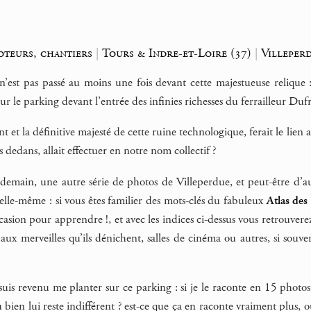
oteurs, chantiers
|
Tours & Indre-et-Loire (37)
|
Villeper
’est pas passé au moins une fois devant cette majestueuse relique
ur le parking devant l’entrée des infinies richesses du ferrailleur Duf
 et la définitive majesté de cette ruine technologique, ferait le lien a
 dedans, allait effectuer en notre nom collectif ?
(demain, une autre série de photos de Villeperdue, et peut-être d’a
elle-même : si vous êtes familier des mots-clés du fabuleux
Atlas des
casion pour apprendre !, et avec les indices ci-dessus vous retrouverez
 aux merveilles qu’ils dénichent, salles de cinéma ou autres, si sou
 suis revenu me planter sur ce parking : si je le raconte en 15 photo
bien lui reste indifférent ? est-ce que ça en raconte vraiment plus, 