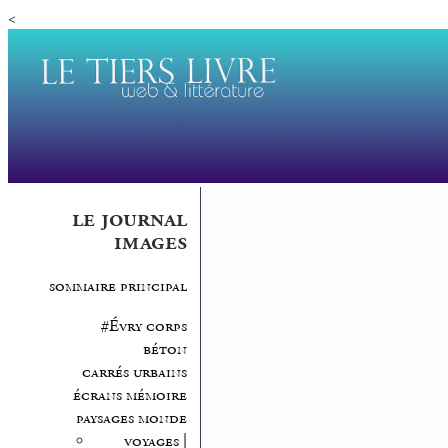
<
le journal
images
sommaire principal
#Évry corps
béton
carrés urbains
écrans mémoire
paysages monde
voyages |