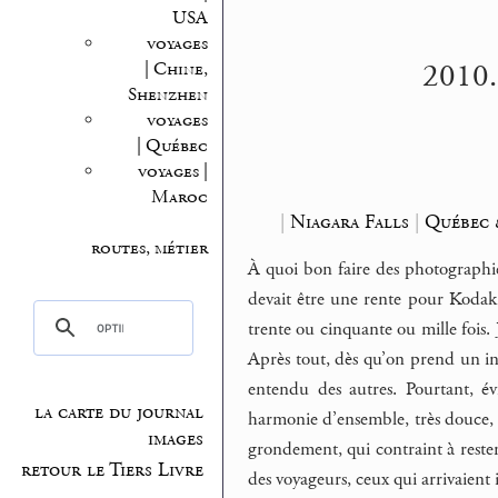
USA
voyages
2010.0
| Chine,
Shenzhen
voyages
| Québec
voyages |
Maroc
|
Niagara Falls
|
Québec 
routes, métier
À quoi bon faire des photographies
devait être une rente pour Kodak 
trente ou cinquante ou mille fois. 
Après tout, dès qu’on prend un in
entendu des autres. Pourtant, év
la carte du journal
harmonie d’ensemble, très douce, 
images
grondement, qui contraint à reste
retour le Tiers Livre
des voyageurs, ceux qui arrivaient 