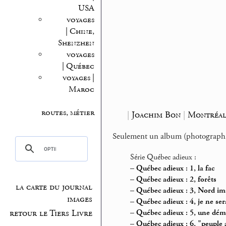
USA
voyages
| Chine,
Shenzhen
voyages
| Québec
voyages |
Maroc
routes, métier
|
Joachim Bon
|
Montréa
Seulement un album (photographie
Série Québec adieux :
–
Québec adieux : 1, la fac
–
Québec adieux : 2, forêts
la carte du journal
–
Québec adieux : 3, Nord im
images
–
Québec adieux : 4, je ne ser
–
Québec adieux : 5, une dém
retour le Tiers Livre
–
Québec adieux : 6, "peuple 