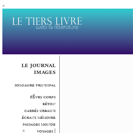
<
le journal
images
sommaire principal
#Évry corps
béton
carrés urbains
écrans mémoire
paysages monde
voyages |