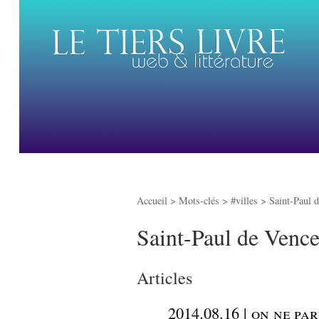
Accueil
> Mots-clés > #villes >
Saint-Paul 
Saint-Paul de Vence
Articles
_
2014.08.16 | on ne pa