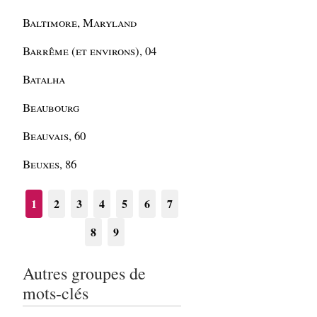
Baltimore, Maryland
Barrême (et environs), 04
Batalha
Beaubourg
Beauvais, 60
Beuxes, 86
1
2
3
4
5
6
7
8
9
Autres groupes de
mots-clés