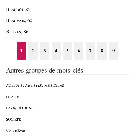
Beaubourg
Beauvais, 60
Beuxes, 86
1
2
3
4
5
6
7
8
9
Autres groupes de mots-clés
auteurs, artistes, musiciens
le site
pays, régions
société
un thème