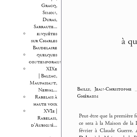
Gracq,
Simon,
Duras,
Sarraute...
enquêtes
à qu
sur Charles
Baudelaire
quelques
contemporains
XIXe
| Balzac,
Maupassant,
Bailly, Jean-Christophe
Nerval...
Ghérasim
Rabelais à
haute voix
XVIe |
Peut-être que la première 
Rabelais,
ce sera à la Maison de la
d’Aubigné...
février à Claude Guerre.