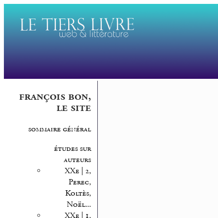
françois bon,
le site
sommaire général
études sur
auteurs
XXe | 2,
Perec,
Koltès,
Noël...
XXe | 1,