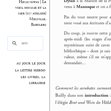
Dylan
à la Maison de la P
Hemingway | Le
venu à
Manosque
et on a f
vieil homme et la
mer (un atelier)
Pas du tout neutre pour a
Melville,
reste voué aux écritures d’
Bartleby
Du coup, je rouvre cette 
après-midi (les stages d’
mystérieuse suite de caves
bibliothèque – dont je sais
valeur, même s’il ne m’ap
demandait...
au jour le jour
la lettre hebdo
les livres, la
librairie
Comment les acrobates surmonten
Bailly dans son
introduction
:
l’élégie
Brot und Wein
de Hölde