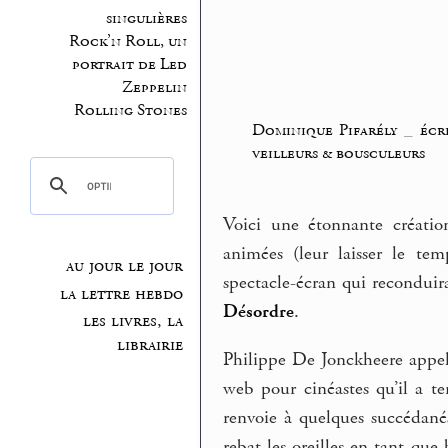
singulières
Rock’n Roll, un
portrait de Led
Zeppelin
Rolling Stones
Dominique Pifarély
_
écr
veilleurs & bousculeurs
Voici une étonnante créatio
animées (leur laisser le te
au jour le jour
spectacle-écran qui reconduira
la lettre hebdo
Désordre
.
les livres, la
librairie
Philippe De Jonckheere appe
web pour cinéastes qu’il a t
renvoie à quelques succédané
rebat les oreilles en tant que