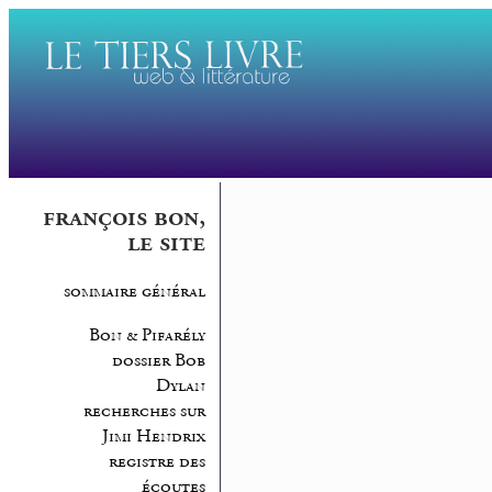
françois bon,
le site
sommaire général
Bon & Pifarély
dossier Bob
Dylan
recherches sur
Jimi Hendrix
registre des
écoutes