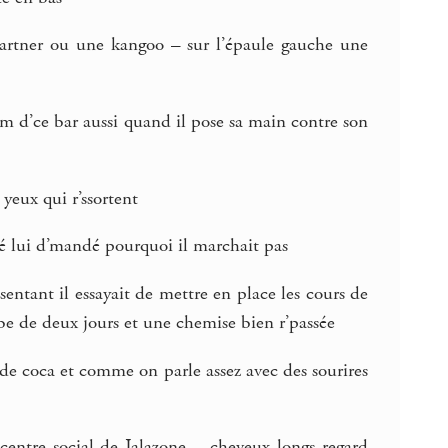
partner ou une kangoo – sur l’épaule gauche une
nom d’ce bar aussi quand il pose sa main contre son
yeux qui r’ssortent
osé lui d’mandé pourquoi il marchait pas
sentant il essayait de mettre en place les cours de
be de deux jours et une chemise bien r’passée
de coca et comme on parle assez avec des sourires
 centre social de Jalazone – cheveux longs regard