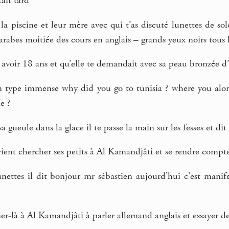
ait tard
à la piscine et leur mère avec qui t’as discuté lunettes de 
arabes moitiée des cours en anglais – grands yeux noirs tous l
t avoir 18 ans et qu’elle te demandait avec sa peau bronzée d’
n type immense why did you go to tunisia ? where you alo
e ?
a gueule dans la glace il te passe la main sur les fesses et di
ient chercher ses petits à Al Kamandjâti et se rendre compte 
nettes il dit bonjour mr sébastien aujourd’hui c’est manife
er-là à Al Kamandjâti à parler allemand anglais et essayer 