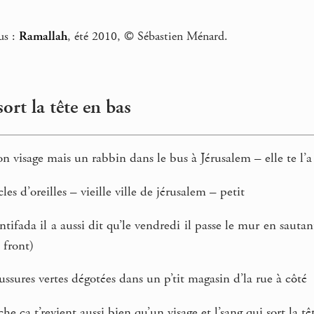
us :
Ramallah
, été 2010, © Sébastien Ménard.
sort la tête en bas
on visage mais un rabbin dans le bus à Jérusalem – elle te l’a
s d’oreilles – vieille ville de jérusalem – petit
 intifada il a aussi dit qu’le vendredi il passe le mur en saut
e front)
sures vertes dégotées dans un p’tit magasin d’la rue à côté
e ça t’revient aussi bien qu’un visage et l’sang qui sort la tê