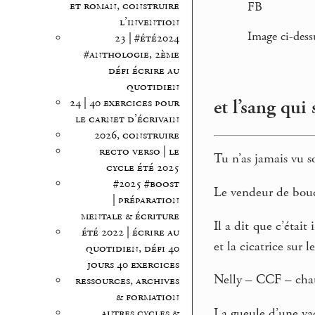
et roman, construire
FB
l’invention
Image ci-dess
23 | #été2024
#anthologie, 2ème
défi écrire au
quotidien
et l’sang qui 
24 | 40 exercices pour
le carnet d’écrivain
2026, construire
recto verso | le
Tu n’as jamais vu s
cycle été 2025
#2025 #boost
Le vendeur de boucle
| préparation
mentale & écriture
Il a dit que c’était
été 2022 | écrire au
et la cicatrice sur l
quotidien, défi 40
jours 40 exercices
Nelly – CCF – chaus
ressources, archives
& formation
La gueule d’une vach
autres cycles &