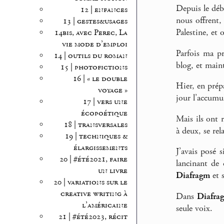
Depuis le déb
12 | enfances
nous offrent
13 | gestes&usages
Palestine, et
14bis, avec Perec, La
vie mode d’emploi
Parfois ma pr
14 | outils du roman
blog, et main
15 | photofictions
16 | « le double
Hier, en prép
voyage »
jour l’accumu
17 | vers une
écopoétique
Mais ils ont r
18 | transversales
à deux, se rel
19 | techniques &
élargissements
J’avais posé 
20 | #été2021, faire
lancinant de 
un livre
Diafragm
et s
20 | variations sur le
creative writing à
Dans
Diafra
l’américaine
seule voix.
21 | #été2023, récit