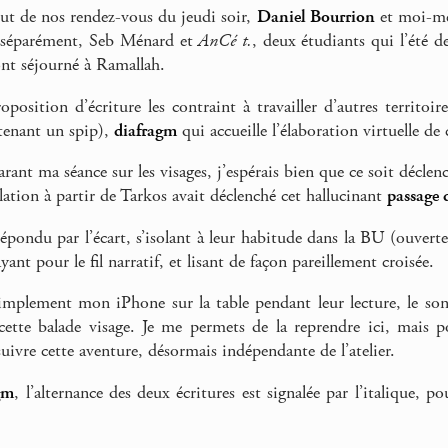
ut de nos rendez-vous du jeudi soir,
Daniel Bourrion
et moi-mê
, séparément, Seb Ménard et
AnCé t.
, deux étudiants qui l’été d
 ont séjourné à Ramallah.
oposition d’écriture les contraint à travailler d’autres territoi
tenant un spip),
diafragm
qui accueille l’élaboration virtuelle de
arant ma séance sur les visages, j’espérais bien que ce soit décl
lation à partir de Tarkos avait déclenché cet hallucinant
passage 
épondu par l’écart, s’isolant à leur habitude dans la BU (ouverte 
ayant pour le fil narratif, et lisant de façon pareillement croisée.
simplement mon iPhone sur la table pendant leur lecture, le son
cette balade visage. Je me permets de la reprendre ici, mais po
uivre cette aventure, désormais indépendante de l’atelier.
gm
, l’alternance des deux écritures est signalée par l’italique, 