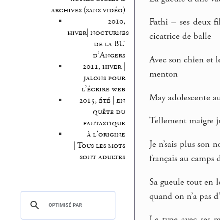
archives (sans vidéo)
2010,
Fathi – ses deux f
hiver| nocturnes
cicatrice de balle
de la BU
d’Angers
Avec son chien et l
2011, hiver |
menton
jalons pour
l’écrire web
May adolescente au 
2015, été | en
quête du
Tellement maigre ju
fantastique
à l’origine
Je n’sais plus son 
| Tous les mots
sont adultes
français au camps d
Sa gueule tout en 
quand on n’a pas d
Le type avec ses ma