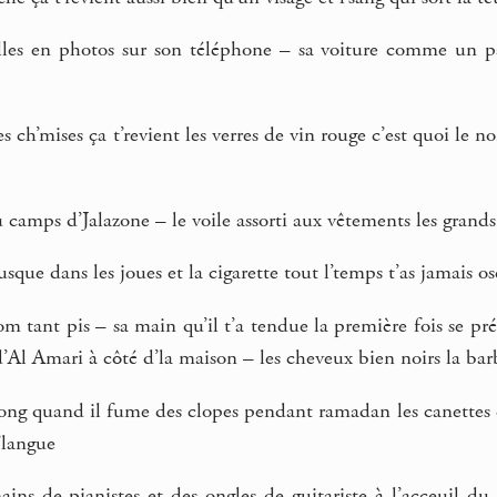
illes en photos sur son téléphone – sa voiture comme un 
es ch’mises ça t’revient les verres de vin rouge c’est quoi le 
camps d’Jalazone – le voile assorti aux vêtements les grands 
sque dans les joues et la cigarette tout l’temps t’as jamais 
nom tant pis – sa main qu’il t’a tendue la première fois se pré
’Al Amari à côté d’la maison – les cheveux bien noirs la bar
long quand il fume des clopes pendant ramadan les canettes 
’langue
ins de pianistes et des ongles de guitariste à l’acceuil du