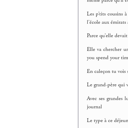
même parce qu’il ét
Les p’tits cousins 
l’école aux émirats 
Parce qu’elle devai
Elle va chercher u
you spend your tim
En caleçon tu vois s
Le grand-père qui v
Avec ses grandes lu
journal
Le type à ce déjeun