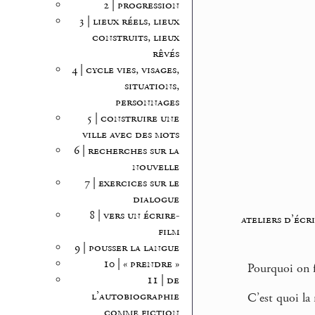
2 | progression
3 | lieux réels, lieux
construits, lieux
rêvés
4 | cycle vies, visages,
situations,
personnages
5 | construire une
ville avec des mots
6 | recherches sur la
nouvelle
7 | exercices sur le
dialogue
8 | vers un écrire-
ateliers d’écr
film
9 | pousser la langue
10 | « prendre »
Pourquoi on fa
11 | de
l’autobiographie
C’est quoi la 
comme fiction