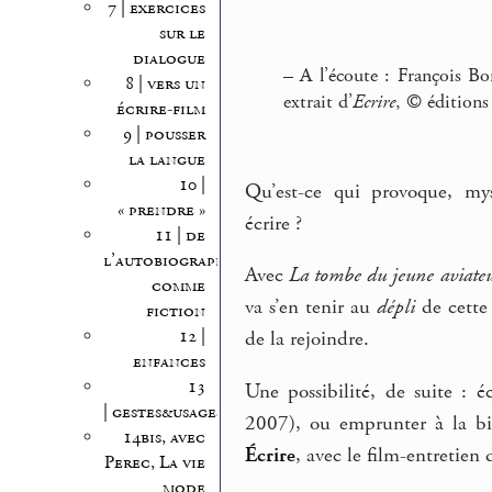
7 | exercices
sur le
dialogue
–
A l’écoute : François Bo
8 | vers un
extrait d’
Ecrire
, © éditions
écrire-film
9 | pousser
la langue
10 |
Qu’est-ce qui provoque, mys
« prendre »
écrire ?
11 | de
l’autobiographie
Avec
La tombe du jeune aviateu
comme
va s’en tenir au
dépli
de cette
fiction
12 |
de la rejoindre.
enfances
13
Une possibilité, de suite : 
| gestes&usages
2007), ou emprunter à la b
14bis, avec
Écrire
, avec le film-entretien
Perec, La vie
mode