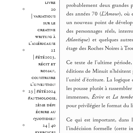
livre
probablement deux grandes ph
20
des années 70 (
L’Amour
), où 
| variations
un nouveau point de développ
sur le
creative
des personnages réels, inte
writing à
Atlantique
) et quelques autres
l’américaine
étage des Roches Noires à Trouv
21
| #été2023,
Ce texte de l’ultime période
récit et
roman,
éditions de Minuit n’hésitent 
construire
l’unité d’écriture. La logiqu
l’invention
les pousse plutôt à rassembler 
23 | #été2024
immenses,
Écrire
et
La tombe 
#anthologie,
2ème défi
pour privilégier le format du li
écrire au
quotidien
Ce qui est important, dans 
24 | 40
l’indécision formelle (cette 
exercices