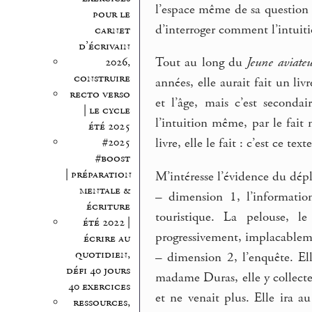
l’espace même de sa question s
pour le
d’interroger comment l’intuiti
carnet
d’écrivain
Tout au long du
Jeune aviateu
2026,
construire
années, elle aurait fait un livr
recto verso
et l’âge, mais c’est secondair
| le cycle
l’intuition même, par le fait 
été 2025
#2025
livre, elle le fait : c’est ce te
#boost
| préparation
M’intéresse l’évidence du dépl
mentale &
–
dimension 1, l’informati
écriture
touristique. La pelouse, le
été 2022 |
progressivement, implacablem
écrire au
quotidien,
–
dimension 2, l’enquête. Ell
défi 40 jours
madame Duras, elle y collecte
40 exercices
et ne venait plus. Elle ira au
ressources,