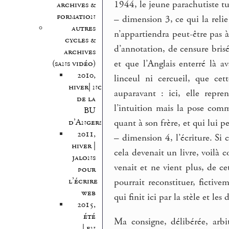
1944, le jeune parachutiste 
archives &
formation
–
dimension 3, ce qui la relie
autres
n’appartiendra peut-être pas à
cycles &
d’annotation, de censure brisé
archives
et que l’Anglais enterré là a
(sans vidéo)
2010,
linceul ni cercueil, que ce
hiver| nocturnes
auparavant : ici, elle repr
de la
l’intuition mais la pose comm
BU
d’Angers
quant à son frère, et qui lui p
2011,
–
dimension 4, l’écriture. Si 
hiver |
cela devenait un livre, voilà 
jalons
venait et ne vient plus, de c
pour
l’écrire
pourrait reconstituer, fictiv
web
qui finit ici par la stèle et les
2015,
été
Ma consigne, délibérée, arbi
| en