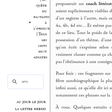
proposerait un
coach
littéra
quête
soient explicitement visibles 
du
fantastique
d’un registre à l’autre, mais
à
4a, 4b, 4d etc... Et même pa
l’origine
de ce lieu. Tout le poids de la
| Tous
possession d’un thème, d’une 
les
mots
qu’on écrit s’exprime selon
sont
vraiment classer comme ça ch
adultes
pas l’obéissance à une consigne
Pour finir : ces fragments su
fibre autobiographique la plu
infini aussi, ce qu’elle dit ici
notamment ces phrases sur la
au jour le jour
À vous. Quelques extraits c
la lettre hebdo