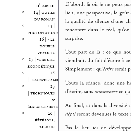
D’abord, là où je ne peux pas
d’emploi
lieu, une perspective, le goût
14 | outils
du roman
la qualité de silence d’une c
15 |
rencontre dans le réel, qu’o
photofictions
surprise.
16 | « le
double
Tout part de là : ce que nou
voyage »
17 | vers une
viendrait, du fait d’écrire à 
écopoétique
Simplement : qu’
écrire
serait p
18
| transversales
Toute la séance, donc une heu
19
d’écrire, sans
commencer
ce qui
| techniques
&
Au final, et dans la diversité
élargissements
20 |
dépli
seront devenues le text
#été2021,
faire un
Pas le lieu ici de développ