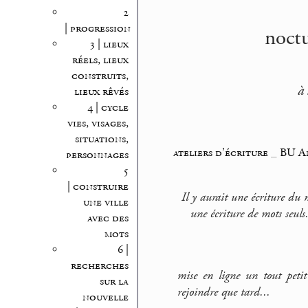
2
| progression
noctu
3 | lieux
réels, lieux
construits,
à
lieux rêvés
4 | cycle
vies, visages,
situations,
ateliers d’écriture
_
BU A
personnages
5
| construire
Il y aurait une écriture du 
une ville
une écriture de mots seuls
avec des
mots
6 |
recherches
mise en ligne un tout peti
sur la
rejoindre que tard...
nouvelle