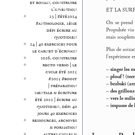
et roman, construire
l’invention
ET LA SURP
23 | #été2024
On se prend a
#anthologie, 2ème
Propulsée via
défi écrire au
mais soupleme
quotidien
24 | 40 exercices pour
Plus de soixan
le carnet d’écrivain
l’expérience 
2026, construire
recto verso | le
–
singer les 
cycle été 2025
–
plouf ! (ter
#2025 #boost
–
brabski (arr
| préparation
–
des grillons
mentale & écriture
–
vers le mili
été 2022 | écrire au
–
impasse de l
quotidien, défi 40
jours 40 exercices
ressources, archives
& formation
autres cycles &