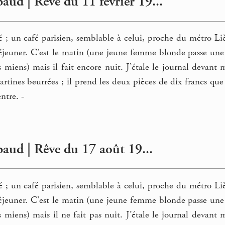
aud | Rêve du 11 février 19...
é ; un café parisien, semblable à celui, proche du métro Lièg
jeuner. C’est le matin (une jeune femme blonde passe une se
es miens) mais il fait encore nuit. J’étale le journal devan
artines beurrées ; il prend les deux pièces de dix francs q
ntre. -
aud | Rêve du 17 août 19...
é ; un café parisien, semblable à celui, proche du métro Lièg
jeuner. C’est le matin (une jeune femme blonde passe une se
es miens) mais il ne fait pas nuit. J’étale le journal devan