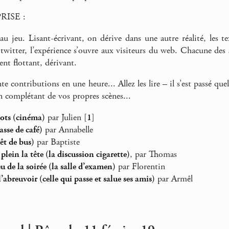
RISE :
u jeu. Lisant-écrivant, on dérive dans une autre réalité, les t
 twitter, l’expérience s’ouvre aux visiteurs du web. Chacune des
nt flottant, dérivant.
te contributions en une heure... Allez les lire – il s’est passé 
en complétant de vos propres scènes...
mots (cinéma)
par Julien
[
1
]
rasse de café)
par Annabelle
êt de bus)
par Baptiste
 plein la tête (la discussion cigarette)
, par Thomas
eu de la soirée (la salle d’examen)
par Florentin
’abreuvoir (celle qui passe et salue ses amis)
par Armêl