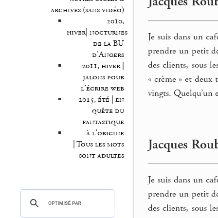
Jacques Roub
archives (sans vidéo)
2010,
hiver| nocturnes
Je suis dans un caf
de la BU
prendre un petit dé
d’Angers
des clients, sous l
2011, hiver |
jalons pour
« crème » et deux t
l’écrire web
vingts. Quelqu’un e
2015, été | en
quête du
fantastique
à l’origine
Jacques Roub
| Tous les mots
sont adultes
Je suis dans un caf
prendre un petit dé
des clients, sous l