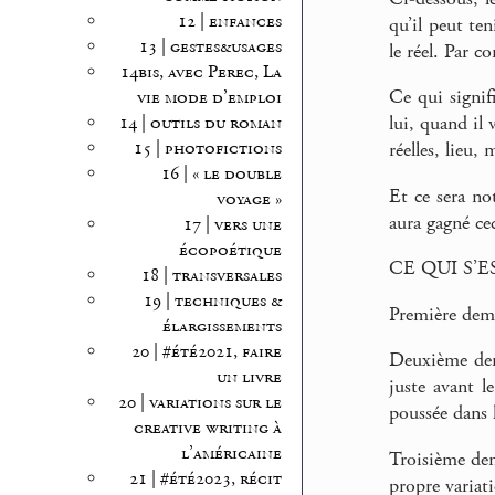
12 | enfances
qu’il peut te
13 | gestes&usages
le réel. Par 
14bis, avec Perec, La
Ce qui signif
vie mode d’emploi
14 | outils du roman
lui, quand il 
15 | photofictions
réelles, lieu,
16 | « le double
Et ce sera no
voyage »
aura gagné cec
17 | vers une
écopoétique
CE QUI S’E
18 | transversales
19 | techniques &
Première demi
élargissements
20 | #été2021, faire
Deuxième demi
un livre
juste avant l
20 | variations sur le
poussée dans 
creative writing à
l’américaine
Troisième dem
21 | #été2023, récit
propre variat