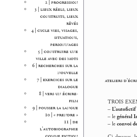
2 | progression
3 | lieux réels, lieux
construits, lieux
rêvés
4 | cycle vies, visages,
situations,
personnages
5 | construire une
ville avec des mots
6 | recherches sur la
nouvelle
7 | exercices sur le
ateliers d’écr
dialogue
8 | vers un écrire-
film
TROIS EXE
9 | pousser la langue
–
L’autofictif
10 | « prendre »
–
le
général I
11 | de
–
le
convoi de
l’autobiographie
comme fiction
Ci-dessous, l