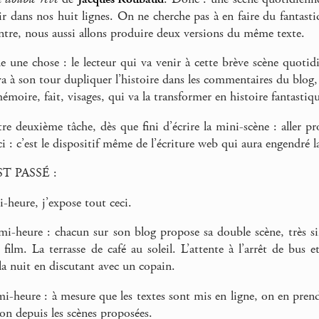
nir dans nos huit lignes. On ne cherche pas à en faire du fantas
contre, nous aussi allons produire deux versions du même texte.
ie une chose : le lecteur qui va venir à cette brève scène quotid
va à son tour dupliquer l’histoire dans les commentaires du blog,
 mémoire, fait, visages, qui va la transformer en histoire fantastiq
tre deuxième tâche, dès que fini d’écrire la mini-scène : aller pr
i : c’est le dispositif même de l’écriture web qui aura engendré la
ST PASSÉ :
-heure, j’expose tout ceci.
-heure : chacun sur son blog propose sa double scène, très si
e film. La terrasse de café au soleil. L’attente à l’arrêt de bus 
la nuit en discutant avec un copain.
i-heure : à mesure que les textes sont mis en ligne, on en prend
ion depuis les scènes proposées.