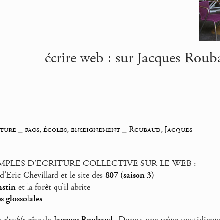
écrire web : sur Jacques Rouba
iture
_
facs, écoles, enseignement
_
Roubaud, Jacques
MPLES D’ECRITURE COLLECTIVE SUR LE WEB :
d’Eric Chevillard et le site des
807 (saison 3)
nstin
et la forêt qu’il abrite
s glossolales
e
double rêve
de
Jacques Roubaud
. Donc : une scène quotidienne