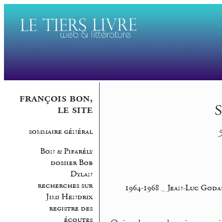
françois bon,
S
le site
sommaire général
5
Bon & Pifarély
dossier Bob
Dylan
recherches sur
1964-1968
_
Jean-Luc Goda
Jimi Hendrix
registre des
écoutes