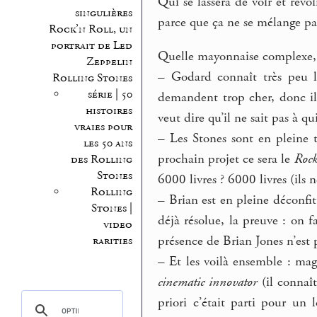
Qui se lassera de voir et revo
singulières
parce que ça ne se mélange pas 
Rock’n Roll, un
portrait de Led
Quelle mayonnaise complexe, 
Zeppelin
–
Godard connaît très peu le
Rolling Stones
série | 50
demandent trop cher, donc il 
histoires
veut dire qu’il ne sait pas à qui 
vraies pour
–
Les Stones sont en pleine t
les 50 ans
prochain projet ce sera le
Rock
des Rolling
Stones
6000 livres ? 6000 livres (ils 
Rolling
–
Brian est en pleine déconfitu
Stones |
déjà résolue, la preuve : on 
video
présence de Brian Jones n’est 
rarities
–
Et les voilà ensemble : ma
cinematic innovator
(il connaît
priori c’était parti pour un