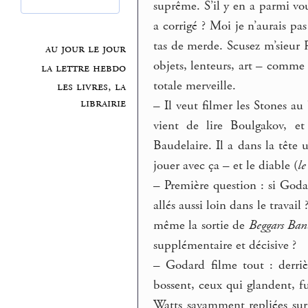
suprême. S’il y en a parmi vo
a corrigé ? Moi je n’aurais pa
tas de merde. Scusez m’sieur 
au jour le jour
objets, lenteurs, art – comme
la lettre hebdo
totale merveille.
les livres, la
librairie
–
Il veut filmer les Stones au
vient de lire Boulgakov, et
Baudelaire. Il a dans la têt
jouer avec ça – et le diable (
l
–
Première question : si Godar
allés aussi loin dans le travai
même la sortie de
Beggars Ban
supplémentaire et décisive ?
–
Godard filme tout : derriè
bossent, ceux qui glandent, f
Watts savamment repliées su