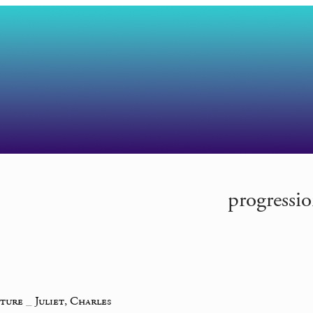
progressio
iture
_
Juliet, Charles