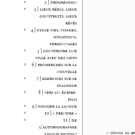
2 | progression
3 | lieux réels, lieux
construits, lieux
rêvés
4 | cycle vies, visages,
situations,
personnages
5 | construire une
ville avec des mots
6 | recherches sur la
nouvelle
7 | exercices sur le
dialogue
8 | vers un écrire-
film
9 | pousser la langue
10 | « prendre »
11 | de
l’autobiographie
–
retour au
s
comme fiction