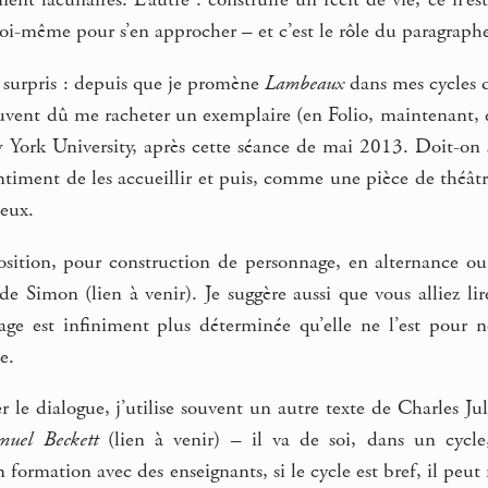
ment lacunaires. L’autre : construire un récit de vie, ce n’es
oi-même pour s’en approcher – et c’est le rôle du paragraphe
r surpris : depuis que je promène
Lambeaux
dans mes cycles d’
ouvent dû me racheter un exemplaire (en Folio, maintenant, et 
York University, après cette séance de mai 2013. Doit-on s
entiment de les accueillir et puis, comme une pièce de théâtr
eux.
oposition, pour construction de personnage, en alternance o
e Simon (lien à venir). Je suggère aussi que vous alliez lir
ge est infiniment plus déterminée qu’elle ne l’est pour nou
e.
 le dialogue, j’utilise souvent un autre texte de Charles Julie
muel Beckett
(lien à venir) – il va de soi, dans un cycle, q
formation avec des enseignants, si le cycle est bref, il peut m