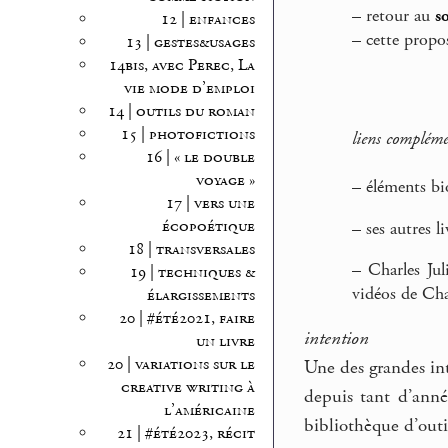
–
retour au
s
12 | enfances
–
cette propos
13 | gestes&usages
14bis, avec Perec, La
vie mode d’emploi
14 | outils du roman
15 | photofictions
liens compléme
16 | « le double
voyage »
–
éléments bi
17 | vers une
écopoétique
–
ses autres l
18 | transversales
–
Charles Jul
19 | techniques &
vidéos de Cha
élargissements
20 | #été2021, faire
intention
un livre
20 | variations sur le
Une des grandes int
creative writing à
depuis tant d’année
l’américaine
bibliothèque d’outil
21 | #été2023, récit