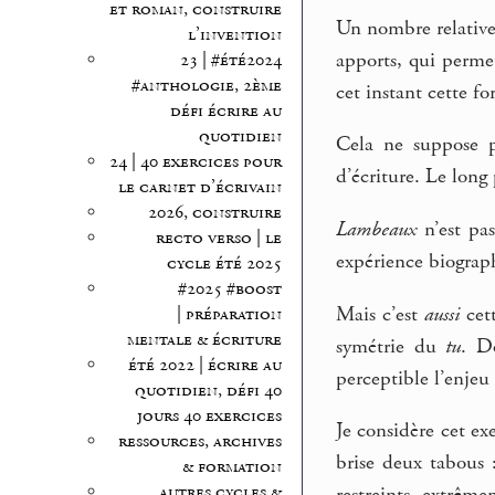
et roman, construire
Un nombre relative
l’invention
apports, qui permet
23 | #été2024
#anthologie, 2ème
cet instant cette fo
défi écrire au
quotidien
Cela ne suppose pa
24 | 40 exercices pour
d’écriture. Le lon
le carnet d’écrivain
2026, construire
Lambeaux
n’est pas
recto verso | le
expérience biograph
cycle été 2025
#2025 #boost
Mais c’est
aussi
cett
| préparation
mentale & écriture
symétrie du
tu
. D
été 2022 | écrire au
perceptible l’enjeu
quotidien, défi 40
jours 40 exercices
Je considère cet ex
ressources, archives
brise deux tabous 
& formation
autres cycles &