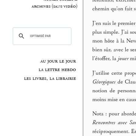
restreints, extrême
archives (sans vidéo)
chemin qu’on fait s
J’en suis le premie
plus simple. J’ai s
mon hôte à la New 
bien sûr, avec le s
l’étoffer, la
jouer
mi
au jour le jour
la lettre hebdo
J’utilise cette pr
les livres, la librairie
Géorgiques
de Claud
notion de personna
moins mise en caus
Nota : pour aborder
Rencontres avec Sa
réciproquement. En 