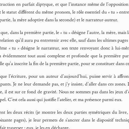
onstruction en parfait diptyque, et que l’instance même de l’oppositio
t le statut différent du même pronom, le rôle essentiel du « tu » ent
partie, la mère adoptive dans la seconde) et le narrateur-auteur.
e, dans la première partie, le « tu » désigne l’autre, la mère, mais 
 relation qu’il aura pu entretenir avec elle, sauf dans les ultimes pages
ême « tu » désigne le narrateur, son texte renvoyant donc à lui-même
n évidemment tout aussi complexe et profonde que la première partie
le qu’a inscrite la fin de la première partie, pour se constituer dans ce
e l’écriture, pour un auteur d’aujourd’hui, puisse servir à affront
ipants. Je ne leur demande pas, et j’y insiste, d’aller dans ces zones
ve, il est sur ce fond de gravité. Nous ne sommes pas dans les jeux d’
el. C’est cela aussi qui justifie l’atelier, et ma présence parmi eux.
t les deux récits (je montre les deux parties symétriques du livre,
xante pages), je leur permets de s’ancrer dans le dispositif techniqu
fait traverser : eux, je les en décharge.