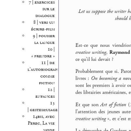
7 | exercices
sur le
Let us suppose the writer 
dialogue
should h
8 | vers un
écrire-film
9 | pousser
la langue
Est-ce que nous viendrion
10 |
creative writing
,
Raymond 
« prendre »
ce qu’il lui devait ?
11 | de
l’autobiographie
Probablement que si. Parce
comme
livres :
On becoming a novel
fiction
sont les premiers à avoir 
12 |
des librairies américaines, 
enfances
13
Et que son
Art of fiction
(1
| gestes&usages
l’attention des jeunes aut
14bis, avec
creative writing
», et c’est 
Perec, La vie
mode
La démarche de Gardner es