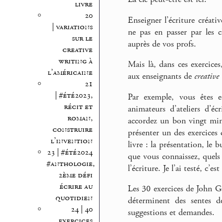
livre
20
Enseigner l’écriture créativ
| variations
ne pas en passer par les c
sur le
auprès de vos profs.
creative
writing à
Mais là, dans ces exercices
l’américaine
aux enseignants de
creative
21
| #été2023,
Par exemple, vous êtes e
récit et
animateurs d’ateliers d’éc
roman,
accordez un bon vingt min
construire
présenter un des exercices
l’invention
livre : la présentation, le 
23 | #été2024
que vous connaissez, quels
#anthologie,
l’écriture. Je l’ai testé, c’est
2ème défi
écrire au
Les 30 exercices de John G
quotidien
déterminent des sentes d
24 | 40
suggestions et demandes.
exercices