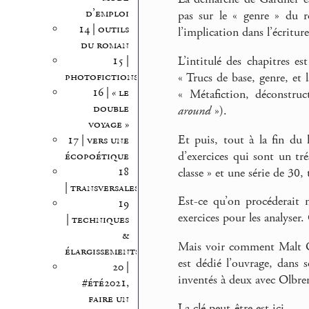
d’emploi
pas sur le « genre » du r
14 | outils
l’implication dans l’écriture
du roman
15 |
L’intitulé des chapitres e
photofictions
« Trucs de base, genre, et l
16 | « le
« Métafiction, déconstru
double
around
»).
voyage »
Et puis, tout à la fin du
17 | vers une
d’exercices qui sont un tr
écopoétique
18
classe » et une série de 30, 
| transversales
Est-ce qu’on procéderait 
19
exercices pour les analyser.
| techniques
&
Mais voir comment Malt Ol
élargissements
est dédié l’ouvrage, dans 
20 |
inventés à deux avec Olbren
#été2021,
faire un
La clé peut-être est ici.