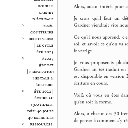
pour le
Alors, aucun intérêt pour ce
carnet
Je crois qu’il faut un dé
d’écrivain
Gardner viendrait vite nous 
2026,
construire
Ce qu’il nous apprend, c’e
recto verso
sol, et savoir ce qu’on va s
| le cycle
le vertige.
été 2025
#2025
Je vous proposerais plutôt
#boost
Gardner ait été traduit en f
| préparation
est disponible en version
mentale &
écriture en cours.
écriture
été 2022 |
Voilà où vous en êtes dans
écrire au
qu’en soit la forme.
quotidien,
défi 40 jours
Alors, à chacun des 30 ite
40 exercices
de penser à comment s’y réf
ressources,