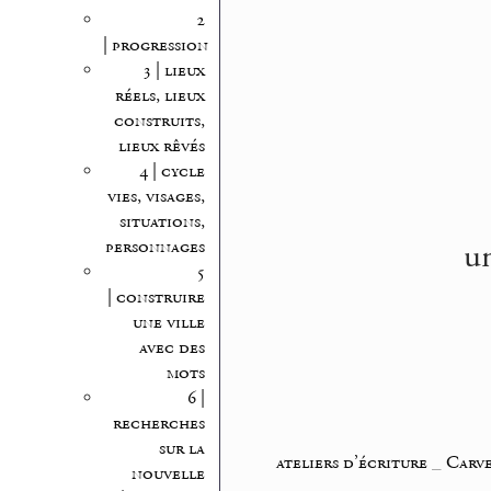
2
| progression
3 | lieux
réels, lieux
construits,
lieux rêvés
4 | cycle
vies, visages,
situations,
un
personnages
5
| construire
une ville
avec des
mots
6 |
recherches
sur la
ateliers d’écriture
_
Carve
nouvelle