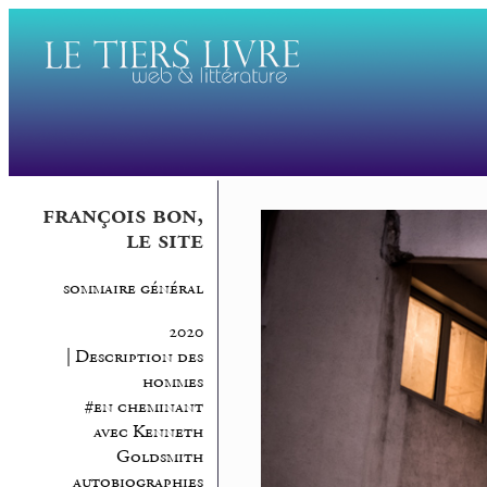
françois bon,
le site
sommaire général
2020
| Description des
hommes
#en cheminant
avec Kenneth
Goldsmith
autobiographies