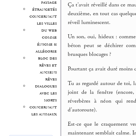
paysage
Ça t’avait réveillé dans ce m
étrangetés
deuxième, en tout cas quelqu
concernant
réveil luminescent.
les villes
du web
Un son, oui, hideux : comme 
comme
énigme &
béton peut se déchirer comm
allégorie
brusques blocages ?
bloc des
rêves et
Pourtant ça avait duré moins d
anciens
rêves
Tu as regardé autour de toi, l
dialogues
joint de la fenêtre (encore
avec les
morts
réverbères à néon qui rend
concernant
d’autoroute).
les animaux
Est-ce que le craquement ven
maintenant semblait calme. Im