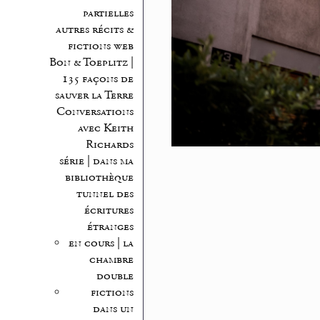
partielles
autres récits &
fictions web
Bon & Toeplitz |
135 façons de
sauver la Terre
Conversations
avec Keith
Richards
série | dans ma
bibliothèque
tunnel des
écritures
étranges
en cours | la
chambre
double
fictions
dans un