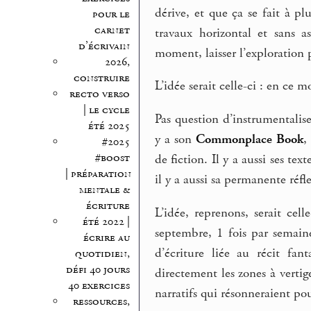
dérive, et que ça se fait à p
pour le
carnet
travaux horizontal et sans a
d’écrivain
moment, laisser l’exploration p
2026,
construire
L’idée serait celle-ci : en ce 
recto verso
| le cycle
Pas question d’instrumentalise
été 2025
y a son
Commonplace Book
,
#2025
#boost
de fiction. Il y a aussi ses tex
| préparation
il y a aussi sa permanente réfle
mentale &
écriture
L’idée, reprenons, serait ce
été 2022 |
septembre, 1 fois par semain
écrire au
d’écriture liée au récit fan
quotidien,
défi 40 jours
directement les zones à vertige,
40 exercices
narratifs qui résonneraient po
ressources,