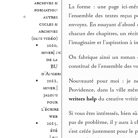
archives &
La forme : une page ici-mêm
formation
l’ensemble des textes reçus p
autres
cycles &
envoyez. En essayant d’abord 
archives
chacun des chapitres, un récit 
(sans vidéo)
l’imaginaire et l’aspiration à i
2010,
hiver| nocturnes
On fabrique ainsi un roman e
de la
constitué de l’ensemble des vo
BU
d’Angers
Nouveauté pour moi : je ne
2011,
hiver |
Providence, dans la ville mê
jalons
writers help
du creative writin
pour
l’écrire
Si vous êtes intéressés, bien sûr
web
pas de problème, il y aura à c
2015,
été
s’est créée justement pour le pr
| en