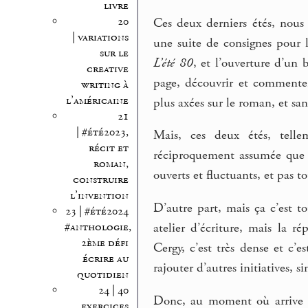
livre
20
Ces deux derniers étés, nous 
| variations
une suite de consignes pour l
sur le
L’été 80
, et l’ouverture d’un 
creative
page, découvrir et commenter 
writing à
l’américaine
plus axées sur le roman, et san
21
| #été2023,
Mais, ces deux étés, telle
récit et
réciproquement assumée que 
roman,
ouverts et fluctuants, et pas t
construire
l’invention
D’autre part, mais ça c’est 
23 | #été2024
#anthologie,
atelier d’écriture, mais la ré
2ème défi
Cergy, c’est très dense et c’
écrire au
rajouter d’autres initiatives, s
quotidien
24 | 40
Donc, au moment où arrive la
exercices