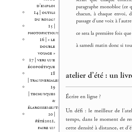
d’emploi
paragraphe monobloc (ce qui
14 | outils
chacun, à chaque envoi, d
du roman
passage d’une voix à l’autre
15 |
photofictions
ce sera la première fois que
16 | « le
à samedi matin donc si tout
double
voyage »
17 | vers une
écopoétique
atelier d’été : un livr
18
| transversales
19
| techniques
Écrire en ligne ?
&
élargissements
Un défi : le meilleur de l’at
20 |
temps, dans le moment de res
#été2021,
cette densité à distance, et d’
faire un