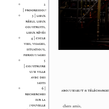
2
| progression
3 | lieux
réels, lieux
construits,
lieux rêvés
4 | cycle
vies, visages,
situations,
personnages
5
| construire
une ville
avec des
mots
6 |
abonnement & télécharge
recherches
sur la
nouvelle
chers amis,