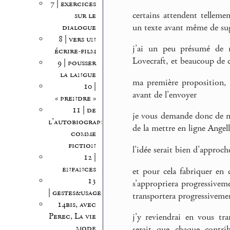
7 | exercices
certains attendent tellemen
sur le
dialogue
un texte avant même de sug
8 | vers un
j’ai un peu présumé de m
écrire-film
Lovecraft, et beaucoup de 
9 | pousser
la langue
ma première proposition, e
10 |
avant de l’envoyer
« prendre »
11 | de
je vous demande donc de m’
l’autobiographie
de la mettre en ligne Angel
comme
fiction
l’idée serait bien d’approche
12 |
enfances
et pour cela fabriquer en 
13
s’appropriera progressivem
| gestes&usages
transportera progressiveme
14bis, avec
Perec, La vie
j’y reviendrai en vous tr
mode
serait que chaque contri