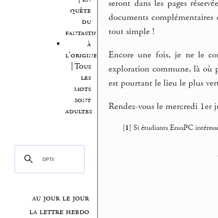
seront dans les pages réservée
quête
documents complémentaires et
du
tout simple !
fantastique
à
Encore une fois, je ne le c
l’origine
| Tous
exploration commune, là où p
les
est pourtant le lieu le plus ver
mots
sont
Rendez-vous le mercredi 1er j
adultes
[
1
]
Si étudiants EnsaPC intéressé
au jour le jour
la lettre hebdo