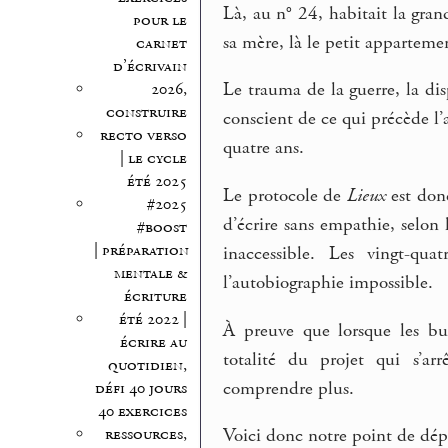
Là, au n° 24, habitait la gran
pour le
sa mère, là le petit apparteme
carnet
d’écrivain
Le trauma de la guerre, la di
2026,
construire
conscient de ce qui précède l’
recto verso
quatre ans.
| le cycle
été 2025
Le protocole de
Lieux
est do
#2025
d’écrire sans empathie, selon
#boost
| préparation
inaccessible. Les vingt-qua
mentale &
l’autobiographie impossible.
écriture
été 2022 |
À preuve que lorsque les bul
écrire au
totalité du projet qui s’ar
quotidien,
comprendre plus.
défi 40 jours
40 exercices
ressources,
Voici donc notre point de dép