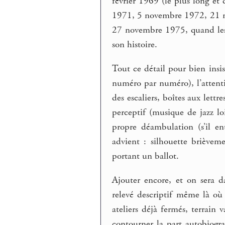
février 1969 (le plus long et d
1971, 5 novembre 1972, 21 no
27 novembre 1975, quand les 
son histoire.
Tout ce détail pour bien insis
numéro par numéro), l’attenti
des escaliers, boîtes aux lett
perceptif (musique de jazz l
propre déambulation (s’il entr
advient : silhouette brièvem
portant un ballot.
Ajouter encore, et on sera da
relevé descriptif même là où 
ateliers déjà fermés, terrain 
contourner la part autobiogra