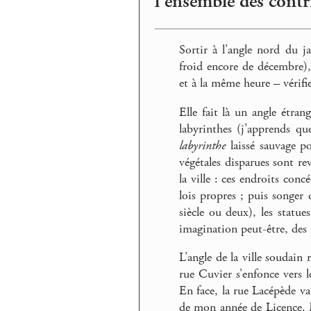
l’ensemble des contr
Sortir à l’angle nord du jar
froid encore de décembre),
et à la même heure – vérifier
Elle fait là un angle étrang
labyrinthes (j’apprends qu
labyrinthe
laissé sauvage po
végétales disparues sont rev
la ville : ces endroits con
lois propres ; puis songer q
siècle ou deux), les statu
imagination peut-être, de
L’angle de la ville soudain
rue Cuvier s’enfonce vers 
En face, la rue Lacépède va
de mon année de Licence. Ma