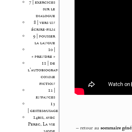
7 | exercices
sur le
dialogue
8 | vers un
écrire-film
9 | pousser
la langue
10 |
« prendre »
11 | de
l’autobiographie
comme
fiction
12 |
enfances
13
| gestes&usages
14bis, avec
Perec, La vie
–
retour au
sommaire généra
mode