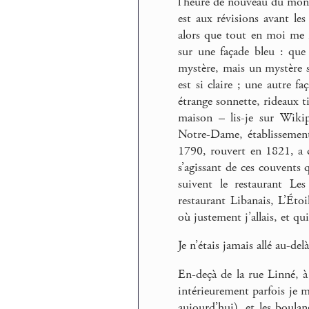
l’heure de nouveau du monde
est aux révisions avant les
alors que tout en moi me 
sur une façade bleu : que f
mystère, mais un mystère san
est si claire ; une autre f
étrange sonnette, rideaux ti
maison – lis-je sur Wiki
Notre-Dame, établissement 
1790, rouvert en 1821, a d
s’agissant de ces couvents q
suivent le restaurant Le
restaurant Libanais, L’Étoi
où justement j’allais, et qu
Je n’étais jamais allé au-delà
En-deçà de la rue Linné, à
intérieurement parfois je me
aujourd’hui), et les boulang