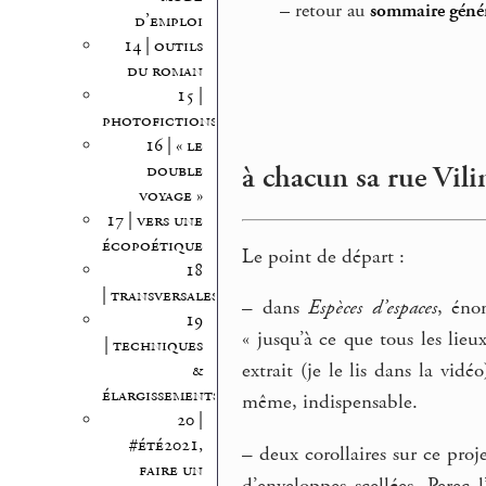
–
retour au
sommaire génér
d’emploi
14 | outils
du roman
15 |
photofictions
16 | « le
à chacun sa rue Vili
double
voyage »
17 | vers une
écopoétique
Le point de départ :
18
| transversales
–
dans
Espèces d’espaces
, éno
19
« jusqu’à ce que tous les lieu
| techniques
extrait (je le lis dans la vidé
&
élargissements
même, indispensable.
20 |
#été2021,
–
deux corollaires sur ce proje
faire un
d’enveloppes scellées, Perec l