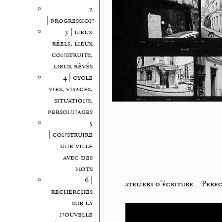
2
| progression
3 | lieux
réels, lieux
construits,
lieux rêvés
4 | cycle
vies, visages,
situations,
personnages
5
| construire
une ville
avec des
mots
6 |
ateliers d’écriture
_
Perec
recherches
sur la
nouvelle