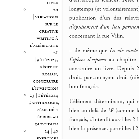
livre
longtemps (et volontairement)
20
| variations
publication d’un des relevé
sur le
d’épuisement d’un lieu parisie
creative
concernant la rue Vilin.
writing à
l’américaine
–
de même que
La vie mode
21
Espèces d’espaces
au chapitre 
| #été2023,
récit et
construire un livre. Depuis 2
roman,
droits par son ayant-droit (niè
construire
bon français.
l’invention
23 | #été2024
L’élément déterminant, qui r
#anthologie,
2ème défi
bien au-delà de
W
(comme 
écrire au
français, s’interdit aussi les
quotidien
bien la présence, parmi les 12 
24 | 40
exercices