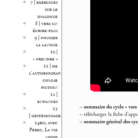
7 | exercices
sur le
dialogue
8 | vers un
écrire-film
9 | pousser
la langue
10 |
« prendre »
11 | de
l’autobiographie
comme
fiction
12 |
enfances
–
sommaire du cycle « vers 
13
–
télécharger la fiche d’appu
| gestes&usages
–
sommaire général des cycl
14bis, avec
Perec, La vie
mode