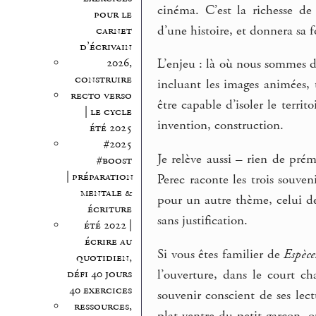
cinéma. C’est la richesse de
pour le
d’une histoire, et donnera sa f
carnet
d’écrivain
2026,
L’enjeu : là où nous sommes 
construire
incluant les images animées, t
recto verso
être capable d’isoler le terri
| le cycle
invention, construction.
été 2025
#2025
Je relève aussi – rien de prém
#boost
| préparation
Perec raconte les trois souven
mentale &
pour un autre thème, celui des
écriture
sans justification.
été 2022 |
écrire au
Si vous êtes familier de
Espèce
quotidien,
l’ouverture, dans le court ch
défi 40 jours
40 exercices
souvenir conscient de ses lect
ressources,
plat ventre du petit garçon, ou