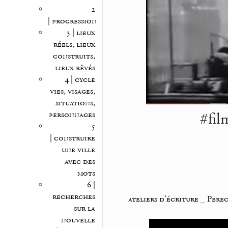
2
| progression
3 | lieux
réels, lieux
construits,
lieux rêvés
4 | cycle
vies, visages,
situations,
#fil
personnages
5
| construire
une ville
avec des
mots
6 |
recherches
ateliers d’écriture
_
Perec
sur la
nouvelle