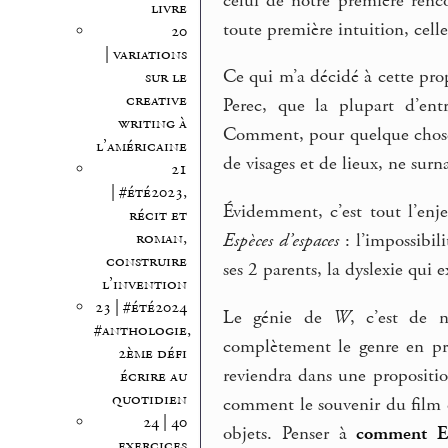
celui de notre première renco
livre
toute première intuition, cell
20
| variations
Ce qui m’a décidé à cette pro
sur le
creative
Perec, que la plupart d’entr
writing à
Comment, pour quelque chose d
l’américaine
de visages et de lieux, ne surn
21
| #été2023,
Évidemment, c’est tout l’enj
récit et
roman,
Espèces d’espaces
: l’impossibili
construire
ses 2 parents, la dyslexie qu
l’invention
23 | #été2024
Le génie de
W
, c’est de 
#anthologie,
complètement le genre en pr
2ème défi
reviendra dans une propositio
écrire au
quotidien
comment le souvenir du film dé
24 | 40
objets. Penser à
comment E
exercices