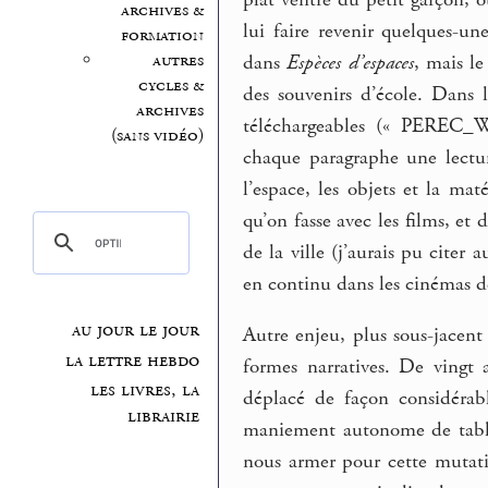
archives &
lui faire revenir quelques-un
formation
autres
dans
Espèces d’espaces
, mais le
cycles &
des souvenirs d’école. Dans 
archives
téléchargeables (« PEREC_W_f
(sans vidéo)
chaque paragraphe une lectur
l’espace, les objets et la maté
qu’on fasse avec les films, et d
de la ville (j’aurais pu citer 
en continu dans les cinémas d
au jour le jour
Autre enjeu, plus sous-jacent 
la lettre hebdo
formes narratives. De vingt 
les livres, la
déplacé de façon considérab
librairie
maniement autonome de tablett
nous armer pour cette mutatio