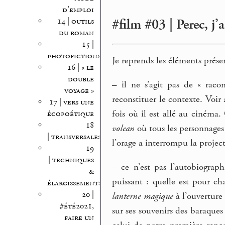
d’emploi
#film #03 | Perec, j’
14 | outils
du roman
15 |
photofictions
Je reprends les éléments présen
16 | « le
double
–
il ne s’agit pas de « raco
voyage »
reconstituer le contexte. Voi
17 | vers une
fois où il est allé au ciném
écopoétique
18
volcan
où tous les personnages 
| transversales
l’orage a interrompu la projec
19
| techniques
–
ce n’est pas l’autobiograp
&
puissant : quelle est pour ch
élargissements
20 |
lanterne magique
à l’ouverture
#été2021,
sur ses souvenirs des baraques
faire un