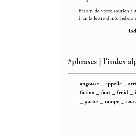
Besoin de votre soutien :
1 an la lettre d’info hebdo e
ind
#phrases | l’index a
angoisse
_
appelle
_
arr
fiction
_
faut
_
froid
_
_
portes
_
rampe
_
secr