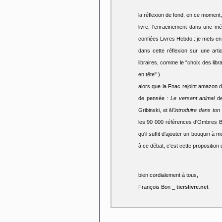
la réflexion de fond, en ce moment,
livre, l'enracinement dans une mé
confiées Livres Hebdo : je mets en 
dans cette réflexion sur une arti
libraires, comme le "choix des libr
en tête" )
alors que la Fnac rejoint amazon da
de pensée :
Le versant animal
de
Gribinski, et
M'introduire dans ton 
les 90 000 références d'Ombres Bl
qu'il suffit d'ajouter un bouquin à m
à ce débat, c'est cette proposition
bien cordialement à tous,
François Bon _
tierslivre.net