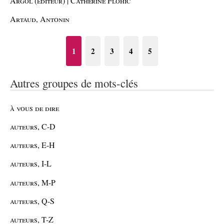
Argol (éditeur) | Catherine Flohic
Artaud, Antonin
1
2
3
4
5
Autres groupes de mots-clés
à vous de dire
auteurs, C-D
auteurs, E-H
auteurs, I-L
auteurs, M-P
auteurs, Q-S
auteurs, T-Z