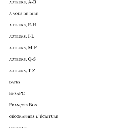
auteurs, A-B
à vous de dire
auteurs, E-H
auteurs, I-L
auteurs, M-P
auteurs, Q-S
auteurs, T-Z
dates
EnsaPC
François Bon
géographies d’écriture
habakuk