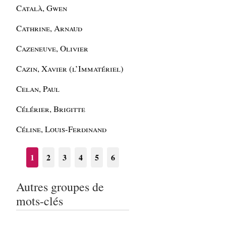
Català, Gwen
Cathrine, Arnaud
Cazeneuve, Olivier
Cazin, Xavier (l’Immatériel)
Celan, Paul
Célérier, Brigitte
Céline, Louis-Ferdinand
1
2
3
4
5
6
Autres groupes de
mots-clés