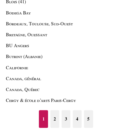
Blois (41)
Bodega Bay
Bordeaux, Toulouse, Sud-Ouest
Bretagne, Ouessant
BU Angers
Butrint (Albanie)
Californie
Canada, général
Canada, Québec
Cergy & école d’arts Paris-Cergy
1
2
3
4
5