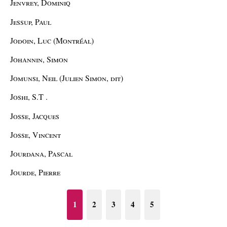
Jenvrey, Dominiq
Jessup, Paul
Jodoin, Luc (Montréal)
Johannin, Simon
Jomunsi, Neil (Julien Simon, dit)
Joshi, S.T .
Josse, Jacques
Josse, Vincent
Jourdana, Pascal
Jourde, Pierre
1
2
3
4
5