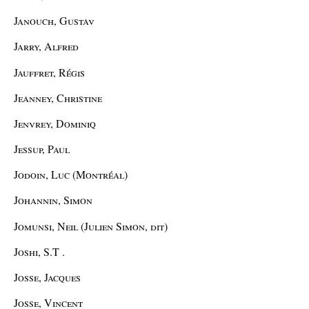
Janouch, Gustav
Jarry, Alfred
Jauffret, Régis
Jeanney, Christine
Jenvrey, Dominiq
Jessup, Paul
Jodoin, Luc (Montréal)
Johannin, Simon
Jomunsi, Neil (Julien Simon, dit)
Joshi, S.T .
Josse, Jacques
Josse, Vincent